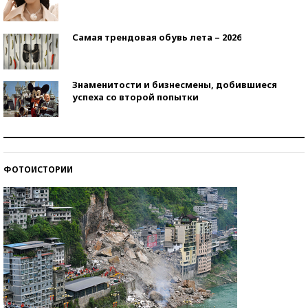
Самая трендовая обувь лета – 2026
Знаменитости и бизнесмены, добившиеся
успеха со второй попытки
Как защититься от солнца на курорте?
ФОТОИСТОРИИ
Кто изобрел средства связи?