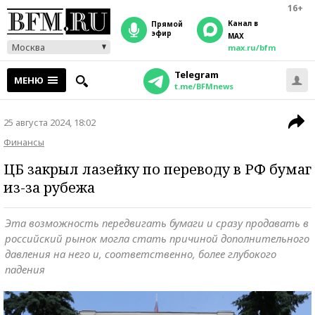
16+
Канал в
прямой
эфир
MAX
Москва
max.ru/bfm
Telegram
МЕНЮ
t.me/BFMnews
25 августа 2024, 18:02
Финансы
ЦБ закрыл лазейку по переводу в РФ бумаг
из-за рубежа
Эта возможность передвигать бумаги и сразу продавать в
российский рынок могла стать причиной дополнительного
давления на него и, соответственно, более глубокого
падения