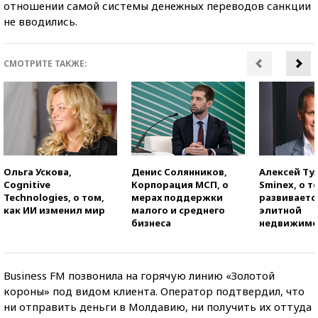
отношении самой системы денежных переводов санкции
не вводились.
СМОТРИТЕ ТАКЖЕ:
Ольга Ускова,
Денис Солянников,
Алексей Ту
Cognitive
Корпорация МСП, о
Sminex, о т
Technologies, о том,
мерах поддержки
развиваетс
как ИИ изменил мир
малого и среднего
элитной
бизнеса
недвижимо
Business FM позвонила на горячую линию «Золотой
короны» под видом клиента. Оператор подтвердил, что
ни отправить деньги в Молдавию, ни получить их оттуда