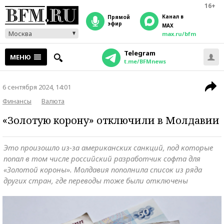
16+
Канал в
прямой
эфир
MAX
Москва
max.ru/bfm
Telegram
МЕНЮ
t.me/BFMnews
6 сентября 2024, 14:01
Финансы
Валюта
«Золотую корону» отключили в Молдавии
Это произошло из-за американских санкций, под которые
попал в том числе российский разработчик софта для
«Золотой короны». Молдавия пополнила список из ряда
других стран, где переводы тоже были отключены