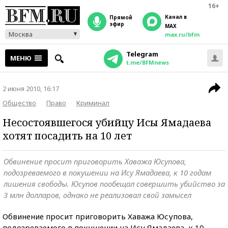
16+
Канал в
прямой
эфир
MAX
Москва
max.ru/bfm
Telegram
МЕНЮ
t.me/BFMnews
2 июня 2010, 16:17
Общество
Право
Криминал
Несостоявшегося убийцу Исы Ямадаева
хотят посадить на 10 лет
Обвинение просит приговорить Хаважа Юсупова,
подозреваемого в покушении на Ису Ямадаева, к 10 годам
лишения свободы. Юсупов пообещал совершить убийство за
3 млн долларов, однако не реализовал свой замысел
Обвинение просит приговорить Хаважа Юсупова,
подозреваемого в покушении на Ису Ямадаева, к 10