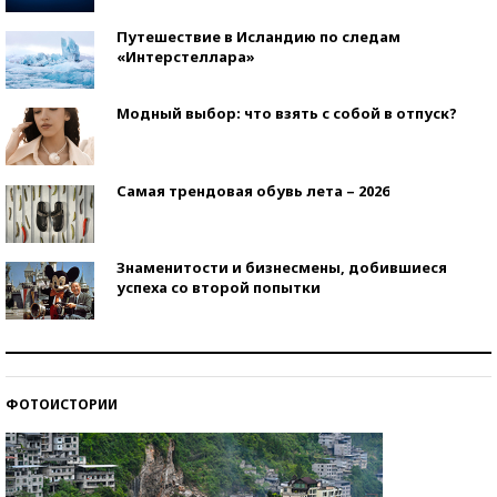
Путешествие в Исландию по следам
«Интерстеллара»
Модный выбор: что взять с собой в отпуск?
Самая трендовая обувь лета – 2026
Знаменитости и бизнесмены, добившиеся
успеха со второй попытки
Как защититься от солнца на курорте?
ФОТОИСТОРИИ
Кто изобрел средства связи?