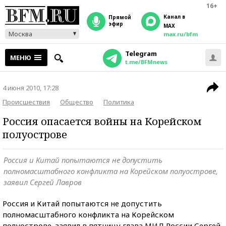
16+
Канал в
прямой
эфир
MAX
Москва
max.ru/bfm
Telegram
МЕНЮ
t.me/BFMnews
4 июня 2010, 17:28
Происшествия
Общество
Политика
Россия опасается войны на Корейском
полуострове
Россия и Китай попытаются не допустить
полномасштабного конфликта на Корейском полуострове,
заявил Сергей Лавров
Россия и Китай попытаются не допустить
полномасштабного конфликта на Корейском
полуострове, заявил в пятницу глава МИД России Сергей