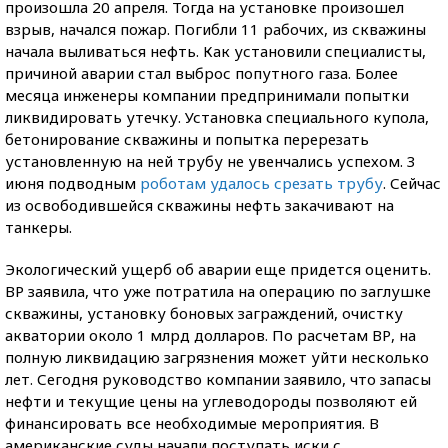
произошла 20 апреля. Тогда на установке произошел
взрыв, начался пожар. Погибли 11 рабочих, из скважины
начала выливаться нефть. Как установили специалисты,
причиной аварии стал выброс попутного газа. Более
месяца инженеры компании предпринимали попытки
ликвидировать утечку. Установка специального купола,
бетонирование скважины и попытка перерезать
установленную на ней трубу не увенчались успехом. 3
июня подводным
роботам удалось срезать трубу
. Сейчас
из освободившейся скважины нефть закачивают на
танкеры.
Экологический ущерб об аварии еще придется оценить.
ВР заявила, что уже потратила на операцию по заглушке
скважины, установку боновых заграждений, очистку
акватории около 1 млрд долларов. По расчетам ВР, на
полную ликвидацию загрязнения может уйти несколько
лет. Сегодня руководство компании заявило, что запасы
нефти и текущие цены на углеводороды позволяют ей
финансировать все необходимые мероприятия. В
американские суды начали поступать иски с