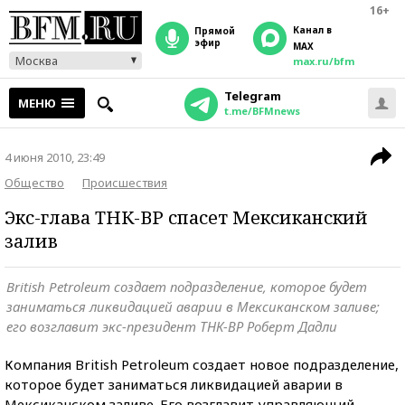
16+
Канал в
прямой
эфир
MAX
Москва
max.ru/bfm
Telegram
МЕНЮ
t.me/BFMnews
4 июня 2010, 23:49
Общество
Происшествия
Экс-глава ТНК-ВР спасет Мексиканский
залив
British Petroleum создает подразделение, которое будет
заниматься ликвидацией аварии в Мексиканском заливе;
его возглавит экс-президент ТНК-ВР Роберт Дадли
Компания British Petroleum создает новое подразделение,
которое будет заниматься ликвидацией аварии в
Мексиканском заливе. Его возглавит управляющий