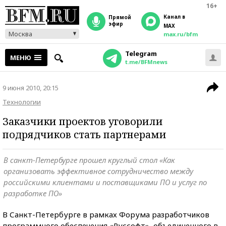
16+
Канал в
прямой
эфир
MAX
Москва
max.ru/bfm
Telegram
МЕНЮ
t.me/BFMnews
9 июня 2010, 20:15
Технологии
Заказчики проектов уговорили
подрядчиков стать партнерами
В санкт-Петербурге прошел круглый стол «Как
организовать эффективное сотрудничество между
российскими клиентами и поставщиками ПО и услуг по
разработке ПО»
В Санкт-Петербурге в рамках Форума разработчиков
программного обеспечения «Руссофт», объединенного в