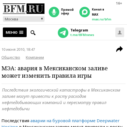
16+
Канал в
прямой
эфир
MAX
Москва
max.ru/bfm
Telegram
МЕНЮ
t.me/BFMnews
10 июня 2010, 18:47
Общество
Компании
МЭА: авария в Мексиканском заливе
может изменить правила игры
Последствия экологической катастрофы в Мексиканском
заливе могут привести к росту расходов
нефтедобывающих компаний и пересмотру правил
нефтедобычи
Последствия
аварии на буровой платформе Deepwater
Horizon
в Мексиканском заливе могут привести к росту