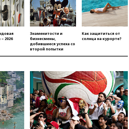
угрожает
вчера, 20:08
По всей Грузии
снова отключилось
электричество
вчера, 20:00
Зеленский связал
ндовая
Знаменитости и
Как защититься от
дефицит ракет с попыткой
 – 2026
бизнесмены,
солнца на курорте?
Запада принудить Киев к
добившиеся успеха со
уступкам
второй попытки
вчера, 19:45
Памфилова: ЦИК
примет беспрецедентные
меры безопасности во время
выборов
вчера, 19:35
Памфилова
сообщила об омоложении
партийных списков на выборах
в Госдуму
вчера, 19:25
Путин
прокомментировал первый
номер «Единой России» в
бюллетене
вчера, 19:15
Путин обсудил с