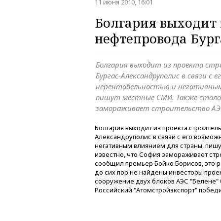
11 июня 2010, 16:01
Болгария выходит 
нефтепровода Бур
Болгария выходит из проекта ст
Бургас-Александруполис в связи с 
нерентабельностью и негативным
пишут местные СМИ. Также стало
замораживает строительство АЭС 
Болгария выходит из проекта строител
Александруполис в связи с его возмож
негативным влиянием для страны, пишу
известно, что София замораживает стр
сообщил премьер Бойко Борисов, это р
до сих пор не найдены инвесторы про
сооружение двух блоков АЭС "Белене" б
Российский "Атомстройэкспорт" победи