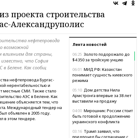
из проекта строительства
гас-Александруполис
роительства нефтепровода
Лента новостей
его возможной
 влиянием для страны,
06:25
Золото подорожало до
$4 350 за тройскую унцию
 известно, что София
в Белене. Как сообщ
06:01
МИД РФ: Казахстан
понимает сущность киевского
ьства нефтепровода Бургас-
режима
ной нерентабельностью и
05:10
Дом детства Нила
т местные СМИ. Также стало
Армстронга впервые за 38 лет
оительство АЭС в Белене. Как
выставили на продажу
ешение объясняется тем, что
екта. Международный тендер на
04:00
Мирошник: России стоит
ыл объявлен в 2005 году.
быть готовой к продолжению
л в этом тендере.
украинского конфликта
03:16
Трамп заявил, что
предпочел бы соглашение с