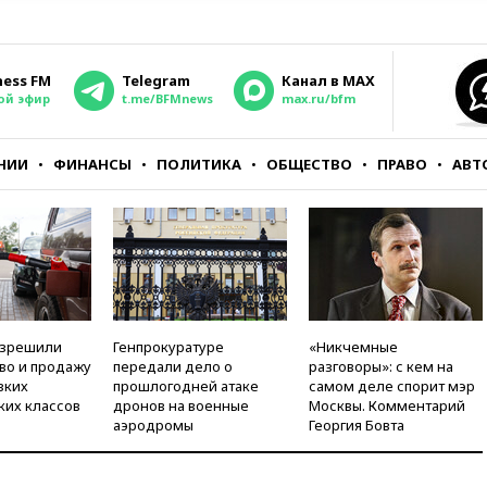
ness FM
Telegram
Канал в MAX
ой эфир
t.me/BFMnews
max.ru/bfm
НИИ
ФИНАНСЫ
ПОЛИТИКА
ОБЩЕСТВО
ПРАВО
АВТ
азрешили
Генпрокуратуре
«Никчемные
во и продажу
передали дело о
разговоры»: с кем на
зких
прошлогодней атаке
самом деле спорит мэр
ких классов
дронов на военные
Москвы. Комментарий
аэродромы
Георгия Бовта