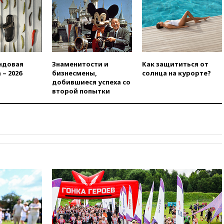
вчера, 22:49
Минпромторг:
банкротство «Кванта» не
означает прекращения
производства телевизоров в
РФ
вчера, 22:35
Семь грузовых
ндовая
Знаменитости и
Как защититься от
вагонов сошли с рельсов в
 – 2026
бизнесмены,
солнца на курорте?
Оренбургской области
добившиеся успеха со
второй попытки
вчера, 22:22
Минфин: в июле
выросли нефтегазовые
доходы российского бюджета
вчера, 22:15
Аксаков: ЦБ
согласовал первый стандарт
исламского банкинга
вчера, 21:43
Организаторы
«Интервидения»
подтвердили, что конкурс
пройдет в Саудовской Аравии
вчера, 21:35
Машков: в РФ
подготовили концепцию
развития театрального