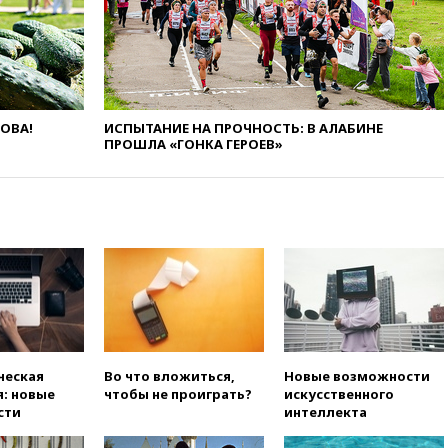
искусства до 2035 года
вчера, 21:21
Правительство
РФ разрешило продажу
бензина старых
экологических классов
ЛОВА!
ИСПЫТАНИЕ НА ПРОЧНОСТЬ: В АЛАБИНЕ
вчера, 21:15
Путин обсудил с
ПРОШЛА «ГОНКА ГЕРОЕВ»
Машковым 150-летие Союза
театральных деятелей
вчера, 20:47
Newsweek:
«взрывная» диарея охватила
47 из 50 штатов США
вчера, 20:35
ПВО за 12 часов
сбила 200 украинских
беспилотников
вчера, 20:20
Третий комплект
золотых медалей выиграли на
ЧЕ российские синхронистки
ческая
Во что вложиться,
Новые возможности
: новые
чтобы не проиграть?
искусственного
вчера, 20:15
ТАСС: жизни
сти
интеллекта
главы «Уралдронзавода»
после взрыва ничего не