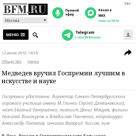
16+
Канал в
прямой
эфир
MAX
Москва
max.ru/bfm
Telegram
МЕНЮ
t.me/BFMnews
12 июня 2010, 14:34
Общество
Наука
Медведев вручил Госпремии лучшим в
искусстве и науке
Госпремии удостоены: директор Санкт-Петербургского
хорового училища имени М.Глинки Сергей Дзевановский;
поэт Евгений Евтушенко; пианист Денис Мацуев, физики
Николай Винокуров и Владислав Панченко, нейрохирург
Александр Потапов, онколог Валерий Чиссов, хим
В День России в Георгиевском зале Большого