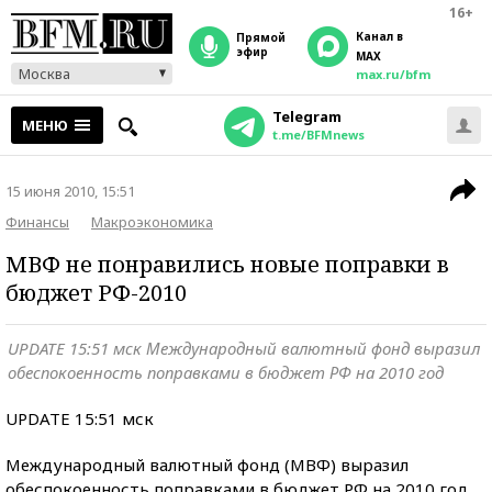
16+
Канал в
прямой
эфир
MAX
Москва
max.ru/bfm
Telegram
МЕНЮ
t.me/BFMnews
15 июня 2010, 15:51
Финансы
Макроэкономика
МВФ не понравились новые поправки в
бюджет РФ-2010
UPDATE 15:51 мск Международный валютный фонд выразил
обеспокоенность поправками в бюджет РФ на 2010 год
UPDATE 15:51 мск
Международный валютный фонд (МВФ) выразил
обеспокоенность поправками в бюджет РФ на 2010 год,