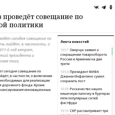
 проведёт совещание по
ой политики
едёт сегодня совещание по
Лента новостей
чь пойдёт, в частности, о
011-й год затрат,
10:57
Оверчук заявил о
сокращении товарооборота
ений президента и
России и Армении на две
роме того,
трети
т сегодня совещание по
10:54
Президент ФИФА
йдёт, в частности, о включении
Джанни Инфантино сумел
т, необходимых для реализации
сохранить пост
я дорожного фонда. Кроме
10:38
Роскачество нашло
финансирования инновационных
кишечную палочку в бургерах
пяти популярных сетей
фастфуда
10:19
СКР рассматривает три