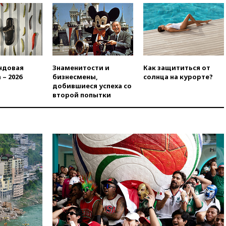
вчера, 23:35
Российского
историка Артема Кирпиченка
арестовали в Израиле
вчера, 23:23
«Спартак»
разгромил «Оренбург» в
Кубке России
ндовая
Знаменитости и
Как защититься от
вчера, 23:00
Пост Дмитриева в
 – 2026
бизнесмены,
солнца на курорте?
X о миграционном кризисе в
добившиеся успеха со
Сеуте набрал миллион
второй попытки
просмотров
вчера, 22:49
Минпромторг:
банкротство «Кванта» не
означает прекращения
производства телевизоров в
РФ
вчера, 22:35
Семь грузовых
вагонов сошли с рельсов в
Оренбургской области
вчера, 22:22
Минфин: в июле
выросли нефтегазовые
доходы российского бюджета