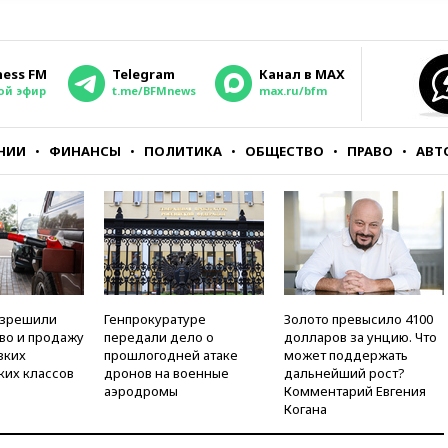
ness FM
Telegram
Канал в MAX
ой эфир
t.me/BFMnews
max.ru/bfm
НИИ
ФИНАНСЫ
ПОЛИТИКА
ОБЩЕСТВО
ПРАВО
АВТ
азрешили
Генпрокуратуре
Золото превысило 4100
во и продажу
передали дело о
долларов за унцию. Что
зких
прошлогодней атаке
может поддержать
ких классов
дронов на военные
дальнейший рост?
аэродромы
Комментарий Евгения
Когана