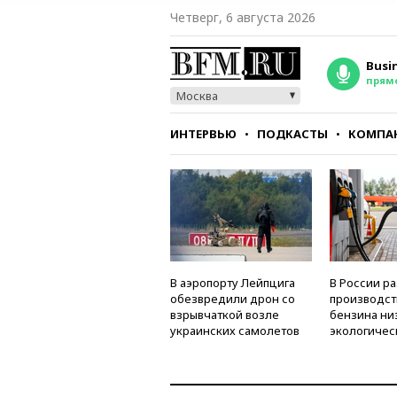
Четверг, 6 августа 2026
Busi
прям
Москва
ИНТЕРВЬЮ
ПОДКАСТЫ
КОМПА
СТИЛЬ
ТЕСТЫ
В аэропорту Лейпцига
В России р
обезвредили дрон со
производст
взрывчаткой возле
бензина ни
украинских самолетов
экологичес