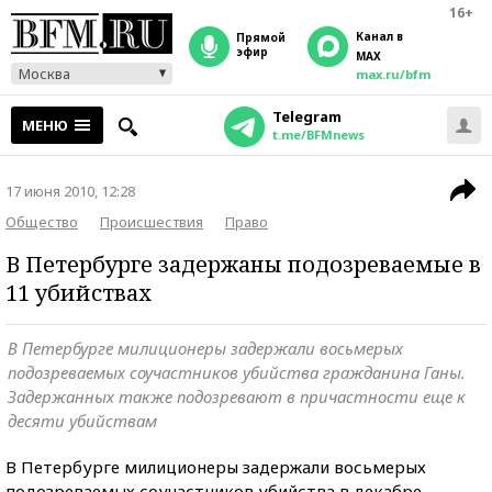
16+
Канал в
прямой
эфир
MAX
Москва
max.ru/bfm
Telegram
МЕНЮ
t.me/BFMnews
17 июня 2010, 12:28
Общество
Происшествия
Право
В Петербурге задержаны подозреваемые в
11 убийствах
В Петербурге милиционеры задержали восьмерых
подозреваемых соучастников убийства гражданина Ганы.
Задержанных также подозревают в причастности еще к
десяти убийствам
В Петербурге милиционеры задержали восьмерых
подозреваемых соучастников убийства в декабре