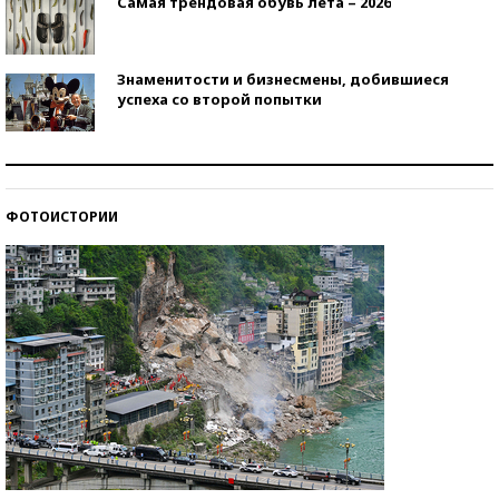
Самая трендовая обувь лета – 2026
Знаменитости и бизнесмены, добившиеся
успеха со второй попытки
Как защититься от солнца на курорте?
ФОТОИСТОРИИ
Кто изобрел средства связи?