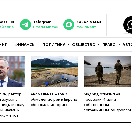
ness FM
Telegram
Канал в MAX
ой эфир
t.me/BFMnews
max.ru/bfm
НИИ
ФИНАНСЫ
ПОЛИТИКА
ОБЩЕСТВО
ПРАВО
АВТ
дин, ректор
Аномальная жара и
Мадрид ответил на
 Баумана:
обмеление рек в Европе
проверки Италии
зницы между
обнажили историю
собственным
ьниками и
пограничным контролем
иками нет