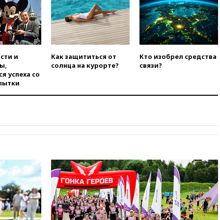
во время сплава
вчера, 23:30
Жителя Нижнего
Тагила арестовали за реакции
в Теlegram
сти и
Как защититься от
Кто изобрел средства
вчера, 22:50
Российский
ы,
солнца на курорте?
связи?
режиссер Кирилл Соколов
я успеха со
снимет триллер для Netflix
пытки
вчера, 22:20
Турция призвала
к мораторию на удары по
торговым судам в Черном
море
вчера, 21:43
Экс-
председатель Верховного
суда Венгрии согласился стать
президентом республики
вчера, 20:58
Финляндия
введет экзамен для
претендентов на получение
гражданства
вчера, 20:12
Минобороны