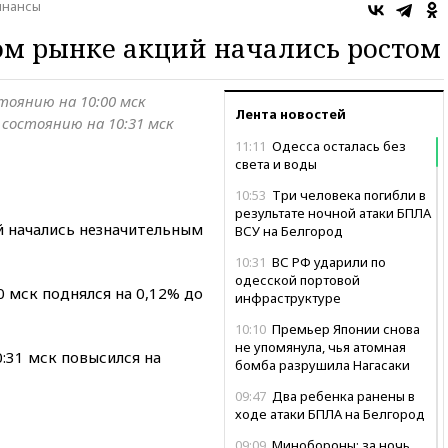
нансы
ом рынке акций начались ростом
стоянию на 10:00 мск
Лента новостей
 состоянию на 10:31 мск
11:11
Одесса осталась без
света и воды
10:53
Три человека погибли в
результате ночной атаки БПЛА
й начались незначительным
ВСУ на Белгород
10:31
ВС РФ ударили по
одесской портовой
0 мск поднялся на 0,12% до
инфраструктуре
10:10
Премьер Японии снова
не упомянула, чья атомная
:31 мск повысился на
бомба разрушила Нагасаки
09:47
Два ребенка ранены в
ходе атаки БПЛА на Белгород
09:09
Минобороны: за ночь