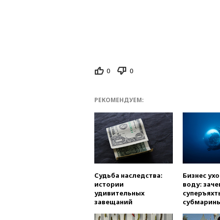
0
0
РЕКОМЕНДУЕМ:
Судьба наследства:
Бизнес ух
истории
воду: заче
удивительных
суперъяхт
завещаний
субмарин