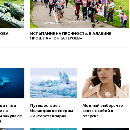
Болгарии: упавший в стране
беспилотник, скорее всего,
был украинским
вчера, 19:29
ОАЭ обвинили
Иран в атаке на судно
нефтяной компании ADNOC в
ЛОВА!
ИСПЫТАНИЕ НА ПРОЧНОСТЬ: В АЛАБИНЕ
Ормузе
ПРОШЛА «ГОНКА ГЕРОЕВ»
вчера, 18:56
«Газпром»: объем
газа в европейских подземных
хранилищах достиг
антирекорда
вчера, 18:25
ТАСС: Уиткофф и
Кушнер могут вскоре посетить
Москву и Киев
вчера, 17:43
«Тиса» выдвинула
экс-председателя Верховного
суда на пост президента
одит под
Путешествие в
Модный выбор: что
Венгрии
м на
Исландию по следам
взять с собой в
вчера, 16:50
Politico: «Газовая
ы закупают
«Интерстеллара»
отпуск?
авантюра Германии ставит под
ы
угрозу европейскую зиму»