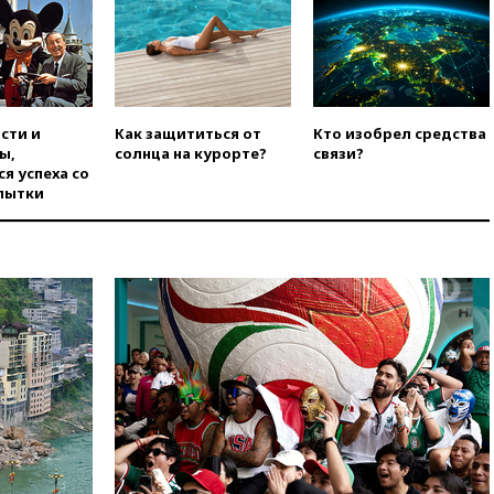
вчера, 16:16
Беспилотник
взорвался вблизи
газопровода в Болгарии
вчера, 15:25
При атаке БПЛА в
Белгородской области погиб
мирный житель
сти и
Как защититься от
Кто изобрел средства
ы,
солнца на курорте?
связи?
вчера, 14:54
В Аргентине умер
я успеха со
отец футболиста Лионеля
пытки
Месси
вчера, 14:43
Турция
ограничила судоходство в
Черном море
вчера, 14:20
Генпрокурором
США стал Тодд Бланш
вчера, 13:37
Пляжи
Геленджика закрыты из-за
опасности БПЛА
вчера, 13:03
Испания ввела
погранконтроль для
итальянских туристов