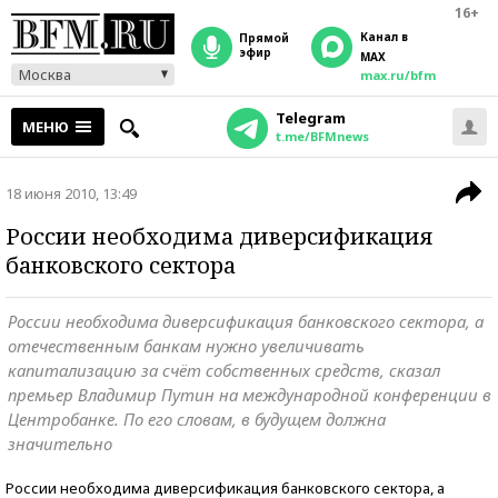
16+
Канал в
прямой
эфир
MAX
Москва
max.ru/bfm
Telegram
МЕНЮ
t.me/BFMnews
18 июня 2010, 13:49
России необходима диверсификация
банковского сектора
России необходима диверсификация банковского сектора, а
отечественным банкам нужно увеличивать
капитализацию за счёт собственных средств, сказал
премьер Владимир Путин на международной конференции в
Центробанке. По его словам, в будущем должна
значительно
России необходима диверсификация банковского сектора, а