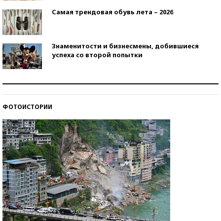
Самая трендовая обувь лета – 2026
Знаменитости и бизнесмены, добившиеся
успеха со второй попытки
Как защититься от солнца на курорте?
ФОТОИСТОРИИ
Кто изобрел средства связи?