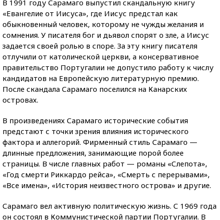
В 1991 году Сарамаго выпустил скандальную книгу
«Евангелие от Иисуса», где Иисус предстал как
обыкновенный человек, которому не чужды желания и
сомнения. У писателя бог и дьявол спорят о зле, а Иисус
задается своей ролью в споре. За эту книгу писателя
отлучили от католической церкви, а консервативное
правительство Португалии не допустило работу к числу
кандидатов на Европейскую литературную премию.
После скандала Сарамаго поселился на Канарских
островах.
В произведениях Сарамаго исторические события
предстают с точки зрения влияния исторического
фактора и аллегорий. Фирменный стиль Сарамаго —
длинные предложения, занимающие порой более
страницы. В числе главных работ — романы «Слепота»,
«Год смерти Риккардо рейса», «Смерть с перерывами»,
«Все имена», «История неизвестного острова» и другие.
Сарамаго вел активную политическую жизнь. С 1969 года
он состоял в Коммунистической партии Португалии. В