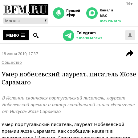
16+
Канал в
прямой
эфир
MAX
Москва
max.ru/bfm
Telegram
МЕНЮ
t.me/BFMnews
18 июня 2010, 17:37
Общество
Умер нобелевский лауреат, писатель Жозе
Сарамаго
В Испании скончался португальский писатель, лауреат
Нобелевской премии и автор скандальной книги «Евангелие
от Иисуса» Жозе Сарамаго
Умер португальский писатель, лауреат Нобелевской
премии Жозе Сарамаго. Как сообщили Reuters в
издательстве Alfaguara, Сарамаго скончался в возрасте