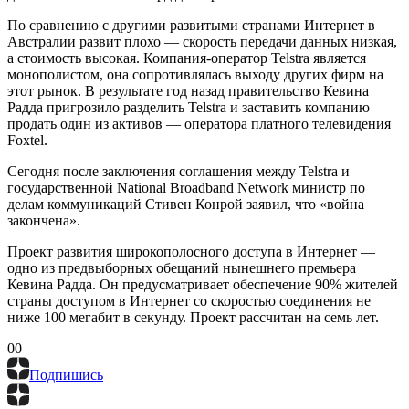
По сравнению с другими развитыми странами Интернет в
Австралии развит плохо — скорость передачи данных низкая,
а стоимость высокая. Компания-оператор Telstra является
монополистом, она сопротивлялась выходу других фирм на
этот рынок. В результате год назад правительство Кевина
Радда пригрозило разделить Telstra и заставить компанию
продать один из активов — оператора платного телевидения
Foxtel.
Сегодня после заключения соглашения между Telstra и
государственной National Broadband Network министр по
делам коммуникаций Стивен Конрой заявил, что «война
закончена».
Проект развития широкополосного доступа в Интернет —
одно из предвыборных обещаний нынешнего премьера
Кевина Радда. Он предусматривает обеспечение 90% жителей
страны доступом в Интернет со скоростью соединения не
ниже 100 мегабит в секунду. Проект рассчитан на семь лет.
0
0
Подпишись