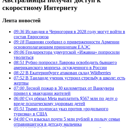
скоростному Интернету
Лента новостей
09:36
Исландия и Черногория в 2028 году могут войти в
состав Евросоюза
09:18
Пашинян сообщил о приверженности Армении
основополагающим принципам ЕАЭС
09:06
Гендиректора удмуртской «Ижавиа» попросили
уволиться
08:51
Рубио попросил Лаврова освободить бывшего
американского морпеха, осужденного в России
08:22
В Екатеринбурге атакован склад Wildberries
07:52
В Таиланде ученик устроил стрельбу в школе: есть
жертвы
07:00
Лесной пожар в 30 километрах от Ванкувера
привел к эвакуации жителей
06:00
Суд обязал Meta выплатить $567 млн по делу о
вреде психическому здоровью детей
05:51
Трамп подписал указ против «родильного
туризма» в США
04:00
Суд взыскал почти 5 млн рублей в пользу семьи
отравившегося в детсаду мальчика