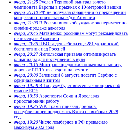
вчера, 21:25
Руслан Терновой выиграл золото
чемпионата Европы в прыжках с 10-метровой вышки
вчера, 21:10
РФ не получала обращений о прекращении
концессии строительства ж/д в Армении
вчера, 21:00
В России вновь обсуждают эксперимент по
онлайн-продаже алкоголя
вчера, 20:45
Матвиенко: россиянам могут рекомендовать
не посещать Армению
вчера, 20:35
ПВО за день сбила еще 281 украинский
беспилотник над Россией
вчера, 20:27
Ямпольская призвала оптимизировать
олимпиады для поступления в вузы
вчера, 20:15
Минтранс предложил оплачивать защиту
дорог от БПЛА из средств на ремонт
вчера, 20:00
Зеленский 8 августа посетит Сербию с
официальным визитом
вчера, 19:58
В Госдуму будет внесен законопроект об
отмене ЕГЭ
вчера, 19:50
Аэропорты Сочи и Ярославля
приостановили работу
вчера, 19:35
WP: Трамп призвал доноров-
республиканцев поддержать Вэнса на выборах 2028
года
вчера, 19:20
Число ломбардов в РФ превысило
максимум 2022 года