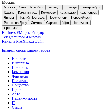
Москва
Москва
Санкт-Петербург
Барнаул
Вологда
Екатеринбург
Казань
Калининград
Кемерово
Краснодар
Красноярск
Липецк
Нижний Новгород
Новокузнецк
Новосибирск
Ростов-на-Дону
Самара
Саратов
Уфа
Челябинск
Ярославль
Business FM
прямой эфир
Telegram
t.me/BFMnews
Канал в MAX
max.ru/bfm
Бизнес говорит:
ищем героев
Новости
Интервью
Подкасты
Компании
Финансы
Политика
Общество
Право
Авто
Недвижимость
IT
Стиль