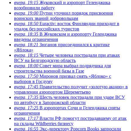
вчера, 19:15
Жуковский и аэропорт Геленджика
возобновили работу
вчера, 19:00
Путин уточнил порядок присвоения
воинских званий добровольцам
вчера, 18:50
Euractiv: восток Финляндии приходит в
упадок без российских туристов
вчера, 18:35
В Жуковском и аэропорту Геленджика
введены ограничения
вчера, 18:21
Зюганов присоединился к критике
«Яблока»
вчера, 18:15
Четыре человека пострадали при атаках
ВСУ на Белгородскую область
вчера, 18:00
Совет мира выбрал подрядчика для
строительства военной базы в Газе
вчера, 17:50
Миронов призвал снять «Яблоко» с
выборов в Госдуму
вчера, 17:45
Правительство получит «золотую акцию» в
управлении аэропортом Шереметьево
вчера, 17:35
Шесть человек пострадали при ударе ВСУ
по автобусу в Запорожской области
вчера, 17:25
В аэропортах Сочи и Геленджика сняты
ограничения
вчера, 17:17
Власти РФ помогут пострадавшему от атак
на склады Wildberries бизнесу
вчера, 16:55
Экс-директору Popcorn Books запросили