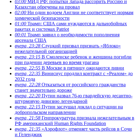
03:00
МИД РФ: попытки Запада рассорить Россию и
Казахстан обречены на провал
02:00
Ни один водоем Англии не соответствует нормам
химической безопасности
01:00
Трамп: США сами нуждаются в дальнобойных
ракетах и системах Patriot
00:01
Трамп заявил о необходимости пополнения
арсенала США
вчера, 23:28
Слуцкий призвал признать «Яблоко»
нежелательной организацией
вчера, 23:15
В Смоленске ребенок и женщина погибли
при падении деревьев во время урагана
вчера, 22:55
В Москве в пятницу ожидаются ливни
вчера, 22:35
Винисиус продлил контракт с «Реалом» до
2032 года
вчера, 22:28
Отказаться от российского гражданства
станет значительно дороже
вчера, 22:20
Путин назвал 76-ю гвардейскую десантно-
штурмовую дивизию легендарной
вчера, 22:15
Путин заслушал доклад о ситуации на
добропольском направлении
вчера, 21:58
Генпрокуратура признала нежелательным в
РФ американский Human Rights Foundation
вчера, 21:35
«Аэрофлот» отменяет часть рейсов в Сочи
и Геленджик