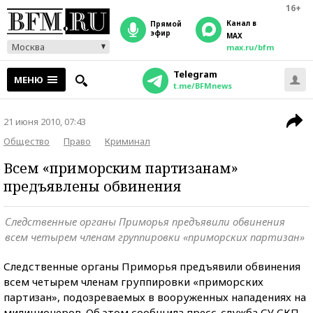
16+
Канал в
прямой
эфир
MAX
Москва
max.ru/bfm
Telegram
МЕНЮ
t.me/BFMnews
21 июня 2010, 07:43
Общество
Право
Криминал
Всем «приморским партизанам»
предъявлены обвинения
Следственные органы Приморья предъявили обвинения
всем четырем членам группировки «приморских партизан»
Следственные органы Приморья предъявили обвинения
всем четырем членам группировки «приморских
партизан», подозреваемых в вооруженных нападениях на
милиционеров. Об этом сообщила пресс-служба СУ СКП