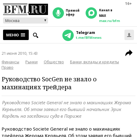
16+
Канал в
прямой
эфир
MAX
Москва
max.ru/bfm
Telegram
МЕНЮ
t.me/BFMnews
21 июня 2010, 15:43
Финансы
Рынки
Общество
Банки, вклады и кредиты
Право
Руководство SocGen не знало о
махинациях трейдера
Руководство Societe General не знало о махинациях Жерома
Кервьеля. Об этом заявил его бывший начальник Эрик
Кордель на заседании суда в Париже
Руководство Societe General не знало о махинациях
трейдера Жерома Кервьеля. Об этом заявил его бывший