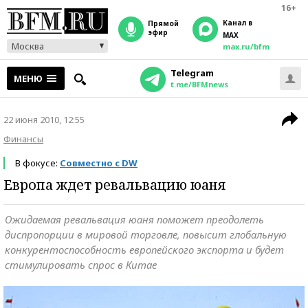
16+
Канал в
прямой
эфир
MAX
Москва
max.ru/bfm
Telegram
МЕНЮ
t.me/BFMnews
22 июня 2010, 12:55
Финансы
В фокусе:
Совместно с DW
Европа ждет ревальвацию юаня
Ожидаемая ревальвация юаня поможет преодолеть
диспропорции в мировой торговле, повысит глобальную
конкурентоспособность европейского экспорта и будет
стимулировать спрос в Китае