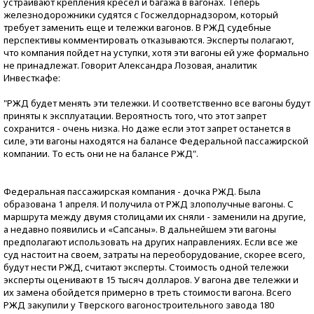
устраивают крепления кресел и багажа в вагонах. Теперь
железнодорожники судятся с Госжелдорнадзором, который
требует заменить еще и тележки вагонов. В РЖД судебные
перспективы комментировать отказываются. Эксперты полагают,
что компания пойдет на уступки, хотя эти вагоны ей уже формально
не принадлежат. Говорит Александра Лозовая, аналитик
Инвесткафе:
"РЖД будет менять эти тележки. И соответственно все вагоны будут
приняты к эксплуатации. Вероятность того, что этот запрет
сохранится - очень низка. Но даже если этот запрет останется в
силе, эти вагоны находятся на балансе Федеральной пассажирской
компании. То есть они не на балансе РЖД".
Федеральная пассажирская компания - дочка РЖД. Была
образована 1 апреля. И получила от РЖД злополучные вагоны. С
маршрута между двумя столицами их сняли - заменили на другие,
а недавно появились и «Сапсаны». В дальнейшем эти вагоны
предполагают использовать на других направлениях. Если все же
суд настоит на своем, затраты на переоборудование, скорее всего,
будут нести РЖД, считают эксперты. Стоимость одной тележки
эксперты оценивают в 15 тысяч долларов. У вагона две тележки и
их замена обойдется примерно в треть стоимости вагона. Всего
РЖД закупили у Тверского вагоностроительного завода 180