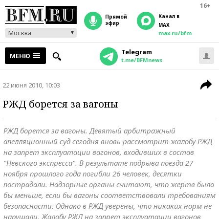
16+
Канал в
прямой
эфир
MAX
Москва
max.ru/bfm
Telegram
МЕНЮ
t.me/BFMnews
22 июня 2010, 10:03
РЖД борется за вагоны
РЖД борется за вагоны. Девятый арбитражный
апелляционный суд сегодня вновь рассмотрит жалобу РЖД
на запрет эксплуатации вагонов, входивших в состав
"Невского экспресса". В результате подрыва поезда 27
ноября прошлого года погибли 26 человек, десятки
пострадали. Надзорные органы считают, что жертв было
бы меньше, если бы вагоны соответствовали требованиям
безопасности. Однако в РЖД уверены, что никаких норм не
нарушали. Жалобу РЖД на запрет эксплуатации вагонов