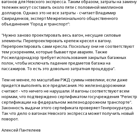
вагонов для Невского экспресса. Таким образом, затраты на замену
тележек могут составить около пяти с половиной миллионов
долларов. Однако это не все затраты - считает Владимир
Свириденков, эксперт Межрегионального общественного
объединения "Город и транспорт":
"Нужно заново проектировать весь вагон, несущие силовые
элементы. Перепроектировать крепеж кресел к вагону.
Перепроектировать сами кресла. Поскольку они не соответствуют
тем ускорениям, которые бывают при авариях. Также
Росжелдорнадзор требует использования закрытых багажных
полок, чтобы исключать падение предметов багажа на
пассажиров. То есть это довольно затратная процедура".
Тем не менее, по масштабам РЖД суммы невелики, если даже
придется выполнять все предписания. Но железнодорожники
считают - что ничего не нарушали. И вагоны соответствуют всем
нормам, что подтверждено сертификатом госучреждения "Регистр
сертификации на федеральном железнодорожном транспорте".
Законность выдачи этого сертификата проверяет Генпрокуратура.
Так что дело о вагонах Невского экспресса может получить новый
поворот.
Алексей Пантелеев