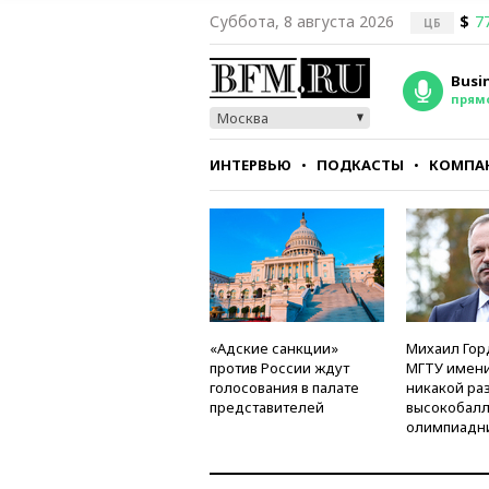
Суббота, 8 августа 2026
$
7
ЦБ
Busi
прям
Москва
ИНТЕРВЬЮ
ПОДКАСТЫ
КОМПА
СТИЛЬ
ТЕСТЫ
«Адские санкции»
Михаил Гор
против России ждут
МГТУ имени
голосования в палате
никакой ра
представителей
высокобалл
олимпиадн