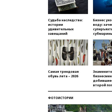
Судьба наследства:
Бизнес ух
истории
воду: заче
удивительных
суперъяхт
завещаний
субмарин
Самая трендовая
Знаменито
обувь лета – 2026
бизнесмен
добившиес
второй по
ФОТОИСТОРИИ