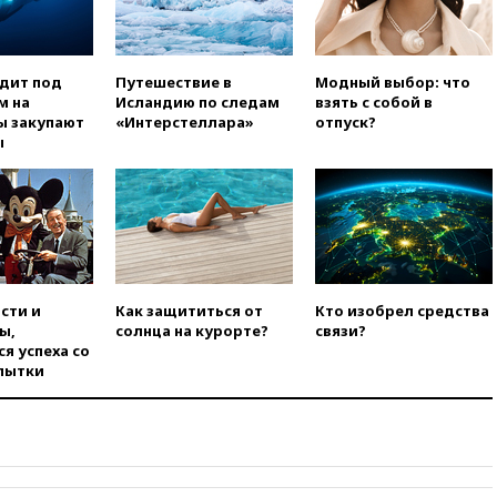
13:37
Пляжи Геленджика
закрыты из-за опасности БПЛА
13:03
Испания ввела
погранконтроль для
одит под
Путешествие в
Модный выбор: что
итальянских туристов
м на
Исландию по следам
взять с собой в
ы закупают
«Интерстеллара»
отпуск?
12:27
Возгорание на Ильском
ы
НПЗ, вызванное атакой БПЛА,
потушили
11:47
Суд оставил под
арестом Rolls-Royce блогера
Лерчек
11:07
При столкновении
катера и лодки под Самарой
сти и
Как защититься от
Кто изобрел средства
погибли два человека
ы,
солнца на курорте?
связи?
я успеха со
10:27
Движение по трассе
пытки
«Новороссия» восстановлено
09:55
Силы ПВО перехватили
за утро 85 БПЛА над
территорией РФ
09:25
Ильский НПЗ на Кубани