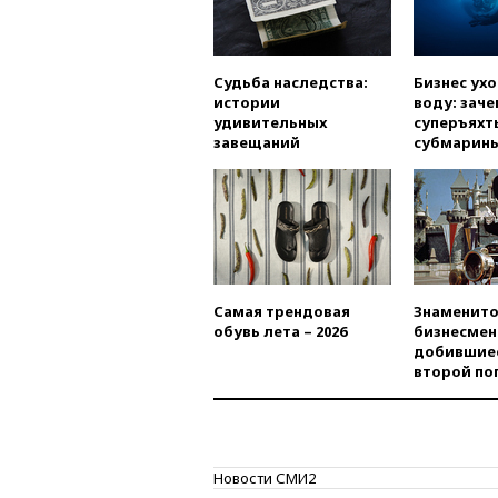
Судьба наследства:
Бизнес ух
истории
воду: заче
удивительных
суперъяхт
завещаний
субмарин
Самая трендовая
Знаменито
обувь лета – 2026
бизнесмен
добившиес
второй по
Новости СМИ2