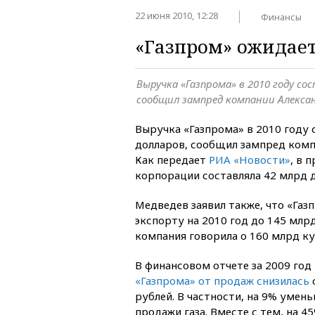
22 июня 2010, 12:28
Финансы
«Газпром» ожидает
Выручка «Газпрома» в 2010 году со
сообщил зампред компании Алекса
Выручка «Газпрома» в 2010 году 
долларов, сообщил зампред комп
Как передает
РИА «Новости»
, в 
корпорации составляла 42 млрд 
Медведев заявил также, что «Газ
экспорту на 2010 год до 145 млр
компания говорила о 160 млрд к
В финансовом отчете за 2009 год
«Газпрома» от продаж снизилась
с
рублей. В частности, на 9% умен
продажи газа. Вместе с тем, на 4