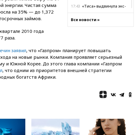
й энергии. Чистая сумма
17:43
«Тиса» выдвинула экс-
росла на 35% — до 1,372
председателя Верховного
суда на пост президента
лгосрочных займов.
Все новости »
Венгрии
квартале 2010 года
16:50
Politico: «Газовая
авантюра Германии ставит под
7 раза.
угрозу европейскую зиму»
ечин заявил
, что «Газпром» планирует повышать
16:16
Беспилотник взорвался
ыхода на новые рынки. Компания проявляет серьезный
вблизи газопровода в
Болгарии
му и Южной Корее. До этого глава компании «Газпром
л
, что одним из приоритетов внешней стратегии
15:25
При атаке БПЛА в
родных богатств Африки.
Белгородской области погиб
мирный житель
14:54
В Аргентине умер отец
футболиста Лионеля Месси
14:43
Турция ограничила
судоходство в Черном море
14:20
Генпрокурором США
стал Тодд Бланш