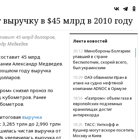
 выручку в $45 млрд в 2010 году
ставит 45 млрд долларов,
Лента новостей
ндр Медведев
20:12
Минобороны Болгарии:
составит 45 млрд
упавший в стране
беспилотник, скорей всего,
ании Александр Медведев.
был украинским
прошлом году выручка
долларов.
19:29
ОАЭ обвинили Иран в
атаке на судно нефтяной
компании ADNOC в Ормузе
пром» снизил проноз по
д кубометров. Ранее
18:56
«Газпром»: объем газа в
убометров.
европейских подземных
хранилищах достиг
антирекорда
 итоговая
выручка
 3,285 трлн до 2,990 трлн
18:25
ТАСС: Уиткофф и
Кушнер могут вскоре посетить
ьшилась чистая выручка от
Москву и Киев
5% увеличилась выручка от