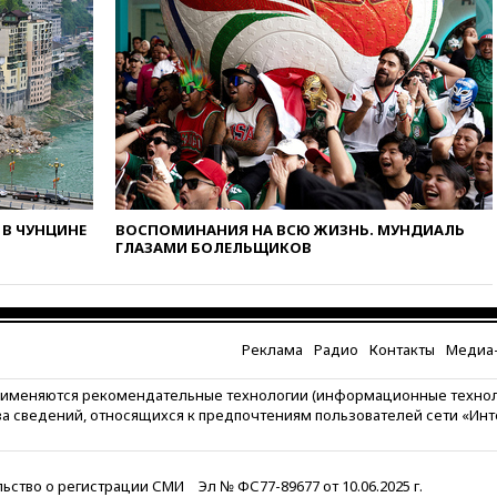
вчера, 22:45
Литовец
протаранил погранпункт при
попытке попасть в Россию
вчера, 22:28
Бессент
анонсировал скорое
соглашение о прекращении
огня США и Ирана
вчера, 22:15
Три человека
получили ножевые ранения
при нападении в Чехии
В ЧУНЦИНЕ
ВОСПОМИНАНИЯ НА ВСЮ ЖИЗНЬ. МУНДИАЛЬ
ГЛАЗАМИ БОЛЕЛЬЩИКОВ
вчера, 22:00
Путин поручил
выделить средства на новые
РЛС для Белгородской
области
Реклама
Радио
Контакты
Медиа-
вчера, 21:56
The Atlantic: Маск
отказал Украине в
рименяются рекомендательные технологии (информационные техно
использовании Starlink для
за сведений, относящихся к предпочтениям пользователей сети «Ин
атак вглубь РФ
вчера, 21:35
После пожара на
складе в Брянске возбудили
ьство о регистрации СМИ
Эл № ФС77-89677 от 10.06.2025 г.
уголовное дело