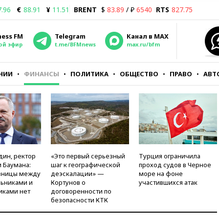
7.96
€
88.91
¥
11.51
BRENT
$
83.89
/ ₽
6540
RTS
827.75
ness FM
Telegram
Канал в MAX
ой эфир
t.me/BFMnews
max.ru/bfm
НИИ
ФИНАНСЫ
ПОЛИТИКА
ОБЩЕСТВО
ПРАВО
АВТ
дин, ректор
«Это первый серьезный
Турция ограничила
 Баумана:
шаг к географической
проход судов в Черное
зницы между
деэскалации» —
море на фоне
ьниками и
Кортунов о
участившихся атак
иками нет
договоренности по
безопасности КТК