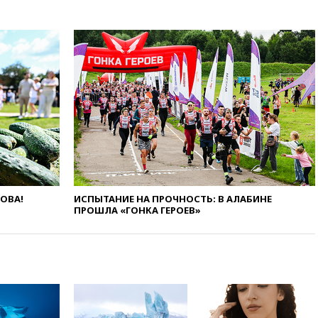
загорелся после падения
обломков дрона
08:57
Собянин сообщил о
девяти БПЛА, сбитых на
подлете к Москве
08:42
Силы ПВО сбили почти
400 БПЛА над российскими
регионами
08:16
Лукашенко призвал
белорусов покупать избы в
селах
07:30
Нигерия стала
крупнейшим поставщиком
ЛОВА!
ИСПЫТАНИЕ НА ПРОЧНОСТЬ: В АЛАБИНЕ
авиатоплива в Европу
ПРОШЛА «ГОНКА ГЕРОЕВ»
06:30
США и Колумбия
обсуждают координацию
усилий против наркотрафика
05:30
ВМС Испании усилили
присутствие в Сеуте на фоне
миграционного кризиса