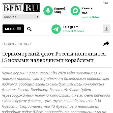
16+
Канал в
прямой
эфир
MAX
Москва
max.ru/bfm
Telegram
МЕНЮ
t.me/BFMnews
23 июня 2010, 10:27
Черноморский флот России пополнится
15 новыми надводными кораблями
Черноморский флот России до 2020 года пополнится 15
новыми надводными кораблями и дизельными подводными
лодками, сообщил главнокомандующий Военно-морским
флотом России Владимир Высоцкий. Флот будет
перевооружаться новыми кораблями, а не за счет перевода
судов с других флотов, цитирует слова Высоцкого РИА
Новости. Строительство 15 фрегатов и неатомных
подводных лодок будет произведено в соотношении 60 на