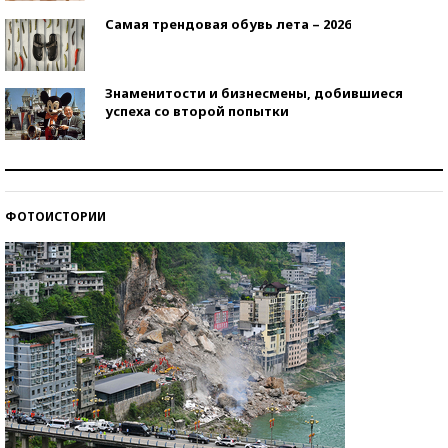
Самая трендовая обувь лета – 2026
Знаменитости и бизнесмены, добившиеся
успеха со второй попытки
Как защититься от солнца на курорте?
ФОТОИСТОРИИ
Кто изобрел средства связи?