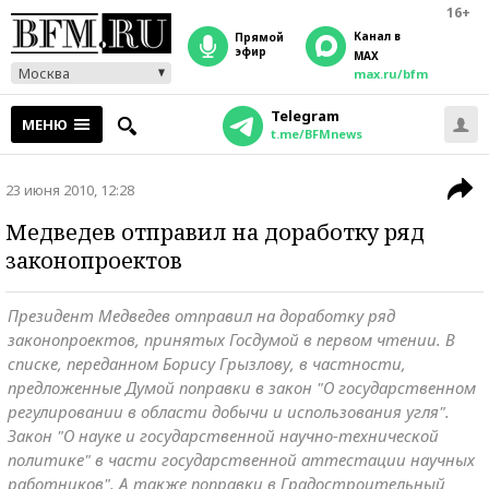
16+
Канал в
прямой
эфир
MAX
Москва
max.ru/bfm
Telegram
МЕНЮ
t.me/BFMnews
23 июня 2010, 12:28
Медведев отправил на доработку ряд
законопроектов
Президент Медведев отправил на доработку ряд
законопроектов, принятых Госдумой в первом чтении. В
списке, переданном Борису Грызлову, в частности,
предложенные Думой поправки в закон "О государственном
регулировании в области добычи и использования угля".
Закон "О науке и государственной научно-технической
политике" в части государственной аттестации научных
работников". А также поправки в Градостроительный