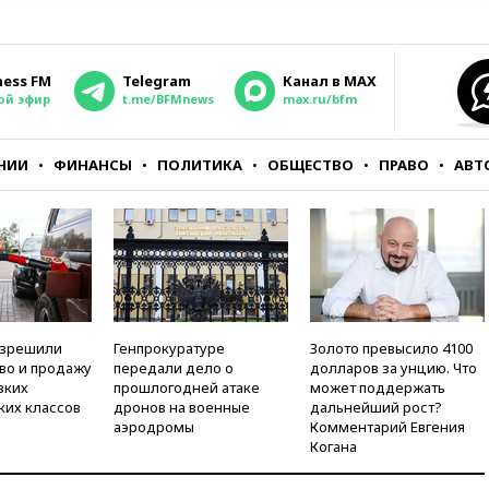
ness FM
Telegram
Канал в MAX
ой эфир
t.me/BFMnews
max.ru/bfm
НИИ
ФИНАНСЫ
ПОЛИТИКА
ОБЩЕСТВО
ПРАВО
АВТ
азрешили
Генпрокуратуре
Золото превысило 4100
во и продажу
передали дело о
долларов за унцию. Что
зких
прошлогодней атаке
может поддержать
ких классов
дронов на военные
дальнейший рост?
аэродромы
Комментарий Евгения
Когана