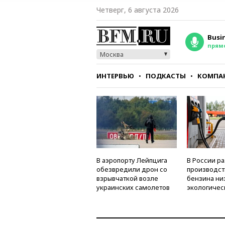
Четверг, 6 августа 2026
Busi
прям
Москва
ИНТЕРВЬЮ
ПОДКАСТЫ
КОМПА
СТИЛЬ
ТЕСТЫ
В аэропорту Лейпцига
В России р
обезвредили дрон со
производст
взрывчаткой возле
бензина ни
украинских самолетов
экологичес