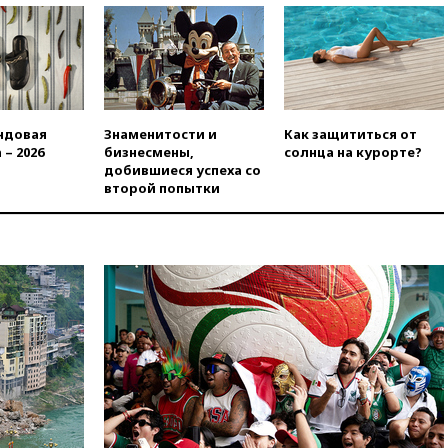
вчера, 23:35
Российского
историка Артема Кирпиченка
арестовали в Израиле
вчера, 23:23
«Спартак»
разгромил «Оренбург» в
Кубке России
ндовая
Знаменитости и
Как защититься от
вчера, 23:00
Пост Дмитриева в
 – 2026
бизнесмены,
солнца на курорте?
X о миграционном кризисе в
добившиеся успеха со
Сеуте набрал миллион
второй попытки
просмотров
вчера, 22:49
Минпромторг:
банкротство «Кванта» не
означает прекращения
производства телевизоров в
РФ
вчера, 22:35
Семь грузовых
вагонов сошли с рельсов в
Оренбургской области
вчера, 22:22
Минфин: в июле
выросли нефтегазовые
доходы российского бюджета