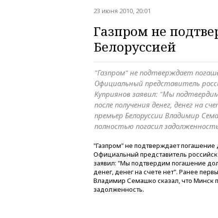
23 июня 2010, 20:01
Газпром не подтве
Белоруссией
"Газпром" не подтверждает погаше
Официальный представитель росси
Куприянов заявил: "Мы подтверди
после получения денег, денег на сч
премьер Белоруссии Владимир Сем
полностью погасил задолженность
"Газпром" не подтверждает погашение 
Официальный представитель российско
заявил: "Мы подтвердим погашение дол
денег, денег на счете нет". Ранее пер
Владимир Семашко сказал, что Минск 
задолженность.