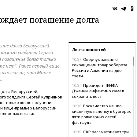
рждает погашение долга
ние долга Белоруссией.
Лента новостей
йского холдинга Сергей
м погашение долга только
10:57
Оверчук заявил о
сокращении товарооборота
ете нет". Ранее первый вице-
России и Армении на две
ашко сказал, что Минск
трети
.
10:54
Президент ФИФА
Джанни Инфантино сумел
долга Белоруссией.
сохранить пост
го холдинга Сергей Куприянов
га только после получения
10:38
Роскачество нашло
вый вице-премьер Белоруссии
кишечную палочку в бургерах
полностью погасил
пяти популярных сетей
фастфуда
10:19
СКР рассматривает три