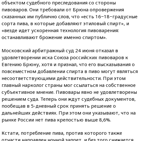
объектом судебного преследования со стороны
пивоваров. Они требовали от Брюна опровержения
сказанных им публично слов, что «есть 16−18−градусные
сорта пива, в которые добавляют этиловый спирт», и
«везде идет ускоренная технология пивоварения:
останавливают брожение именно спиртом».
Московский арбитражный суд 24 июня отказал в
удовлетворении иска Союза российских пивоваров к
Евгению Брюну, хотя и признал, что его высказывания о
повсеместном добавлении спирта в пиво могут являться
несоответствующими действительности. При этом
главный нарколог страны мог ссылаться на собственное
субъективное мнение. Пивовары явно не удовлетворены
решением суда. Теперь они ждут судебных документов,
пообещав в 5-дневный срок принять решение о
дальнейших действиях. При этом они указывают, что на
рынке России нет пива крепостью выше 8,6%.
Кстати, потребление пива, против которого также
отчасти направлен ночной запрет, и без того снижается