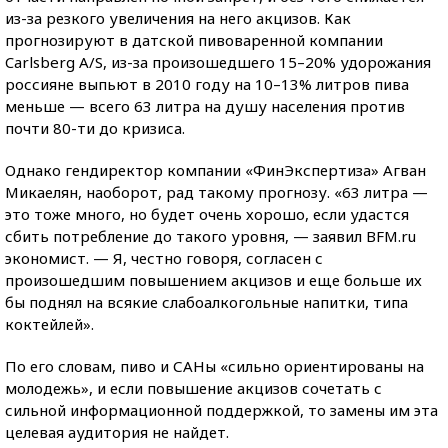
из-за резкого увеличения на него акцизов. Как
прогнозируют в датской пивоваренной компании
Carlsberg A/S, из-за произошедшего 15–20% удорожания
россияне выпьют в 2010 году на 10–13% литров пива
меньше — всего 63 литра на душу населения против
почти 80-ти до кризиса.
Однако гендиректор компании «ФинЭкспертиза» Агван
Микаелян, наоборот, рад такому прогнозу. «63 литра —
это тоже много, но будет очень хорошо, если удастся
сбить потребление до такого уровня, — заявил BFM.ru
экономист. — Я, честно говоря, согласен с
произошедшим повышением акцизов и еще больше их
бы поднял на всякие слабоалкогольные напитки, типа
коктейлей».
По его словам, пиво и САНы «сильно ориентированы на
молодежь», и если повышение акцизов сочетать с
сильной информационной поддержкой, то замены им эта
целевая аудитория не найдет.