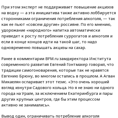
При этом эксперт не поддерживает повышение акцизов
на водку — а эта инициатива также активно лоббируется
сторонниками ограничения потребления алкоголя, — так
как ее пьют «совсем другие» россияне. По его мнению,
удорожание «народного» напитка автоматически
приведет к росту потребления суррогатов и алкоголя и
если в конце концов идти на такой шаг, то надо
одновременно повышать акцизы на сахар.
Ранее в комментарии BFM.ru замдиректора Института
современного развития Евгений Гонтмахер говорил, что
традиции самогоноварения, которые так не нравятся
Евгению Брюну, во многом остались в прошлом. А Агван
Микаелян оспаривает этот тезис. «Это очень хороший
взгляд изнутри Садового кольца. Но я не знаю ни одного
города на Урале, за исключением Екатеринбурга и пары
других крупных центров, где бы этим процессом
активно не занимались».
Вывод один, ограничивать потребление алкоголя