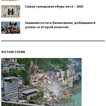
Самая трендовая обувь лета – 2026
Знаменитости и бизнесмены, добившиеся
успеха со второй попытки
Как защититься от солнца на курорте?
ФОТОИСТОРИИ
Кто изобрел средства связи?