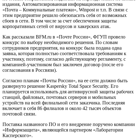
издания, Автоматизированная информационная система
«Почта – Коммунальные платежи», Winpost и т.п. В связи с
этим предприятие решило обезопасить себя от возможных
сбоев в сети. В том числе за счет обеспечения защиты
корпоративных сетей от вирусов и хакерских атак.
Как рассказали BFM.ru в «Почте России», ФГУП провело
конкурс по выбору необходимого решения. По словам
сотрудников предприятия, на конкурс была подана одна
заявка, которая полностью соответствовала требованиям к
участнику, поэтому, согласно действующему регламенту, с
компанией-участником был заключен договор (после его
согласования в Россвязи).
Согласно планам «Почты России», на ее сети должно быть
развернуто решение Kaspersky Total Space Security. Его
планируется использовать для антивирусной защиты рабочих
станций, файловых, почтовых серверов и мобильных
устройств на всей филиальной сети заказчика. Последняя
включает в себя 86 филиалов и около 42 тысяч объектов
почтовой связи.
Поставка названного ПО и его внедрение поручено компании
«Информзащита», являющейся партнером «Лаборатории
Касперского».