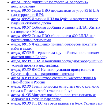
вчера, 10:27
Движение по трассе «Новороссия»
восстановлено
вчера, 09:55
Силы ПВО перехватили за утро 85 БПЛА
над территорией РФ
вчера, 09:25
Ильский НПЗ на Кубани загорелся после
падения обломков дрона
вчера, 08:57
Собянин сообщил о девяти БПЛА, сбитых
на подлете к Москве
вчера, 08:42
Силы ПВО сбили почти 400 БПЛА над
российскими регионами
вчера, 08:16
Лукашенко призвал белорусов покупать
избы в селах
вчера, 07:30
Нигерия стала крупнейшим поставщиком
авиатоплива в Европу
вчера, 06:30
США и Колумбия обсуждают координацию
усилий против наркотрафика
вчера, 05:30
ВМС Испании усилили присутствие в
Сеуте на фоне миграционного кризиса
вчера, 03:30
В Минстрое сравнили качество жилья в
Нью-Йорке и России
вчера, 02:30
Трамп попросил отпустить его с круглого
стола в Госдепе, чтобы «вести войну»
вчера, 01:35
Мигрант погиб при попытке попасть из
Марокко в Сеуту на параплане
вчера, 00:30
FT: ЕС не готов принять в блок Украину из-