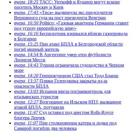
вчера, 18:25
ТАСС: Уиткофф и Кушнер могут вскоре
посетить Москву и Киев
вчера, 17:43
«Тиса» выдвинула экс-председателя
Верховного суда на пост президента Венгрии
вчера, 16:50
Politico: «Газовая авантюра Германии ставит
под угрозу европейскую зиму»
вчера, 16:16
Беспилотник взорвался вблизи газопровода
в Болгарии
вчера, 15:25
При атаке БПЛА в Белгородской области
погиб мирный житель
вчера, 14:54
В Аргентине умер отец футболиста
Лионеля Месси
вчера, 14:43
Турция ограничила судоходство в Черном
море
вчера, 14:20
Генпрокурором США стал Тодд Бланш
вчера, 13:37
Пляжи Геленджика закрыты из-за
опасности БПЛА
вчера, 13:03
Испания ввела погранконтроль для
итальянских туристов
вчера, 12:27
Возгорание на Ильском НПЗ, вызванное
атакой БПЛА, потушили
вчера, 11:47
Суд оставил под арестом Rolls-Royce
блогера Лерчек
вчера, 11:07
При столкновении катера и лодки под
Самарой погибли два человека