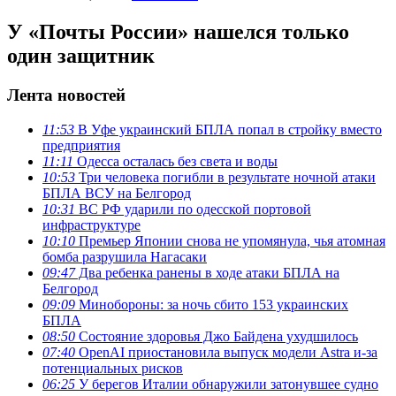
У «Почты России» нашелся только
один защитник
Лента новостей
11:53
В Уфе украинский БПЛА попал в стройку вместо
предприятия
11:11
Одесса осталась без света и воды
10:53
Три человека погибли в результате ночной атаки
БПЛА ВСУ на Белгород
10:31
ВС РФ ударили по одесской портовой
инфраструктуре
10:10
Премьер Японии снова не упомянула, чья атомная
бомба разрушила Нагасаки
09:47
Два ребенка ранены в ходе атаки БПЛА на
Белгород
09:09
Минобороны: за ночь сбито 153 украинских
БПЛА
08:50
Состояние здоровья Джо Байдена ухудшилось
07:40
OpenAI приостановила выпуск модели Astra и-за
потенциальных рисков
06:25
У берегов Италии обнаружили затонувшее судно