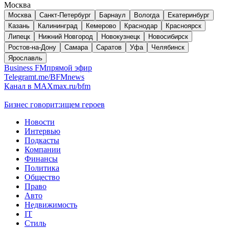
Москва
Москва
Санкт-Петербург
Барнаул
Вологда
Екатеринбург
Казань
Калининград
Кемерово
Краснодар
Красноярск
Липецк
Нижний Новгород
Новокузнецк
Новосибирск
Ростов-на-Дону
Самара
Саратов
Уфа
Челябинск
Ярославль
Business FM
прямой эфир
Telegram
t.me/BFMnews
Канал в MAX
max.ru/bfm
Бизнес говорит:
ищем героев
Новости
Интервью
Подкасты
Компании
Финансы
Политика
Общество
Право
Авто
Недвижимость
IT
Стиль