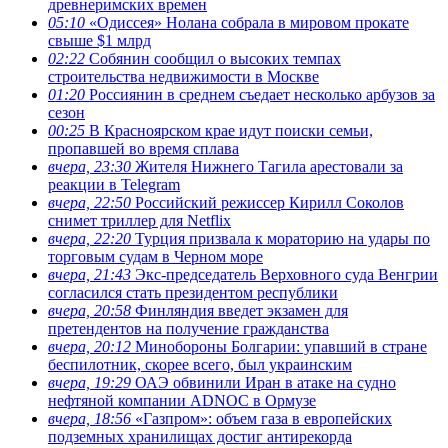
древнеримских времен
05:10
«Одиссея» Нолана собрала в мировом прокате
свыше $1 млрд
02:22
Собянин сообщил о высоких темпах
строительства недвижимости в Москве
01:20
Россиянин в среднем съедает несколько арбузов за
сезон
00:25
В Красноярском крае идут поиски семьи,
пропавшей во время сплава
вчера, 23:30
Жителя Нижнего Тагила арестовали за
реакции в Теlegram
вчера, 22:50
Российский режиссер Кирилл Соколов
снимет триллер для Netflix
вчера, 22:20
Турция призвала к мораторию на удары по
торговым судам в Черном море
вчера, 21:43
Экс-председатель Верховного суда Венгрии
согласился стать президентом республики
вчера, 20:58
Финляндия введет экзамен для
претендентов на получение гражданства
вчера, 20:12
Минобороны Болгарии: упавший в стране
беспилотник, скорее всего, был украинским
вчера, 19:29
ОАЭ обвинили Иран в атаке на судно
нефтяной компании ADNOC в Ормузе
вчера, 18:56
«Газпром»: объем газа в европейских
подземных хранилищах достиг антирекорда