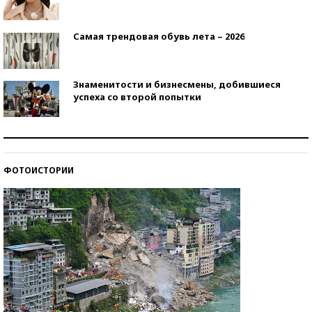
Самая трендовая обувь лета – 2026
Знаменитости и бизнесмены, добившиеся
успеха со второй попытки
Как защититься от солнца на курорте?
ФОТОИСТОРИИ
Кто изобрел средства связи?