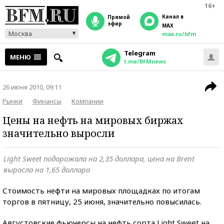
16+
Канал в
прямой
эфир
MAX
Москва
max.ru/bfm
Telegram
МЕНЮ
t.me/BFMnews
26 июня 2010, 09:11
Рынки
Финансы
Компании
Цены на нефть на мировых биржах
значительно выросли
Light Sweet подорожала на 2,35 доллара, цена на Brent
выросла на 1,65 доллара
Стоимость нефти на мировых площадках по итогам
торгов в пятницу, 25 июня, значительно повысилась.
Августовские фьючерсы на нефть сорта Light Sweet на