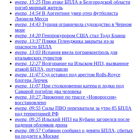
вчера, 15:25
При атаке БПЛА в Белгородской области
погиб мирный житель
вчера, 14:54
В Аргентине умер отец футболиста
Лионеля Месси
вчера, 14:43
Турция ограничила судоходство в Черном
море
вчера, 14:20
Генпрокурором США стал Тодд Бланш
вчера, 13:37
Пляжи Геленджика закрыты из-за
опасности БПЛА
вчера, 13:03
Испания ввела погранконтроль для
итальянских туристов
вчера, 12:27
Возгорание на Ильском НПЗ, вызванное
атакой БПЛА, потушили
вчера, 11:47
Суд оставил под арестом Rolls-Royce
блогера Лерчек
вчера, 11:07
При столкновении катера и лодки под
Самарой погибли два человека
вчера, 10:27
Движение по трассе «Новороссия»
восстановлено
вчера, 09:55
Силы ПВО перехватили за утро 85 БПЛА
над территорией РФ
вчера, 09:25
Ильский НПЗ на Кубани загорелся после
падения обломков дрона
вчера, 08:57
Собянин сообщил о девяти БПЛА, сбитых
на подлете к Москве