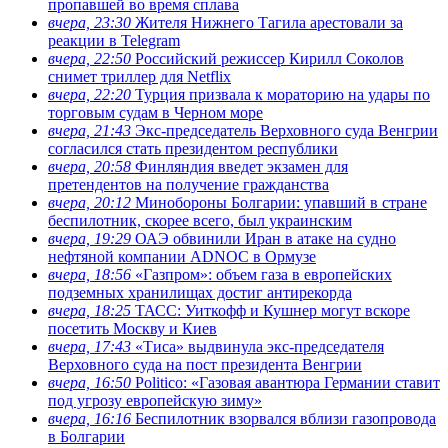
пропавшей во время сплава
вчера, 23:30
Жителя Нижнего Тагила арестовали за
реакции в Теlegram
вчера, 22:50
Российский режиссер Кирилл Соколов
снимет триллер для Netflix
вчера, 22:20
Турция призвала к мораторию на удары по
торговым судам в Черном море
вчера, 21:43
Экс-председатель Верховного суда Венгрии
согласился стать президентом республики
вчера, 20:58
Финляндия введет экзамен для
претендентов на получение гражданства
вчера, 20:12
Минобороны Болгарии: упавший в стране
беспилотник, скорее всего, был украинским
вчера, 19:29
ОАЭ обвинили Иран в атаке на судно
нефтяной компании ADNOC в Ормузе
вчера, 18:56
«Газпром»: объем газа в европейских
подземных хранилищах достиг антирекорда
вчера, 18:25
ТАСС: Уиткофф и Кушнер могут вскоре
посетить Москву и Киев
вчера, 17:43
«Тиса» выдвинула экс-председателя
Верховного суда на пост президента Венгрии
вчера, 16:50
Politico: «Газовая авантюра Германии ставит
под угрозу европейскую зиму»
вчера, 16:16
Беспилотник взорвался вблизи газопровода
в Болгарии