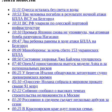
11:11
Одесса осталась без света и воды
10:53
Три человека погибли в результате ночной атаки
БПЛА ВСУ на Белгород
10:31
ВС РФ ударили по одесской портовой
инфраструктуре
10:10
Премьер Японии снова не упомянула, чья атомная
бомба разрушила Нагасаки
09:47
Два ребенка ранены в ходе атаки БПЛА на
Белгород
09:09
Минобороны: за ночь сбито 153 украинских
БПЛА
08:50
Состояние здоровья Джо Байдена ухудшилось
07:40
OpenAI приостановила выпуск модели Astra и-за
потенциальных рисков
06:25
У берегов Италии обнаружили затонувшее судно
древнеримских времен
05:10
«Одиссея» Нолана собрала в мировом прокате
свыше $1 млрд
02:22
Собянин сообщил о высоких темпах
строительства недвижимости в Москве
01:20
Россиянин в среднем съедает несколько арбузов за
сезон
00:25
В Красноярском крае идут поиски семьи,