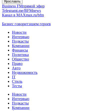
Ярославль
Business FM
прямой эфир
Telegram
t.me/BFMnews
Канал в MAX
max.ru/bfm
Бизнес говорит:
ищем героев
Новости
Интервью
Подкасты
Компании
Финансы
Политика
Общество
Право
Авто
Недвижимость
IT
Стиль
Тесты
Новости
Интервью
Подкасты
Компании