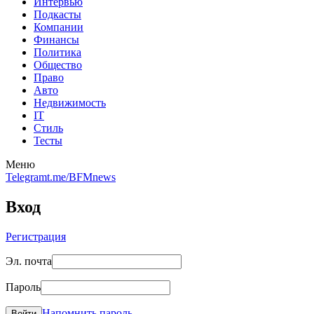
Интервью
Подкасты
Компании
Финансы
Политика
Общество
Право
Авто
Недвижимость
IT
Стиль
Тесты
Меню
Telegram
t.me/BFMnews
Вход
Регистрация
Эл. почта
Пароль
Напомнить пароль
Войти