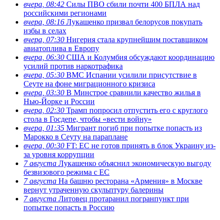
вчера, 08:42
Силы ПВО сбили почти 400 БПЛА над
российскими регионами
вчера, 08:16
Лукашенко призвал белорусов покупать
избы в селах
вчера, 07:30
Нигерия стала крупнейшим поставщиком
авиатоплива в Европу
вчера, 06:30
США и Колумбия обсуждают координацию
усилий против наркотрафика
вчера, 05:30
ВМС Испании усилили присутствие в
Сеуте на фоне миграционного кризиса
вчера, 03:30
В Минстрое сравнили качество жилья в
Нью-Йорке и России
вчера, 02:30
Трамп попросил отпустить его с круглого
стола в Госдепе, чтобы «вести войну»
вчера, 01:35
Мигрант погиб при попытке попасть из
Марокко в Сеуту на параплане
вчера, 00:30
FT: ЕС не готов принять в блок Украину из-
за уровня коррупции
7 августа
Лукашенко объяснил экономическую выгоду
безвизового режима с ЕС
7 августа
На башню ресторана «Армения» в Москве
вернут утраченную скульптуру балерины
7 августа
Литовец протаранил погранпункт при
попытке попасть в Россию