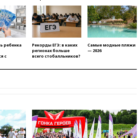
03:00
МИД РФ: попытки Запада
рассорить Россию и Казахстан
обречены на провал
02:00
Ни один водоем Англии
не соответствует нормам
химической безопасности
01:00
Трамп: США сами
ть ребенка
Рекорды ЕГЭ: в каких
Самые модные пляжи
нуждаются в дальнобойных
регионах больше
— 2026
ракетах и системах Patriot
я с
всего стобалльников?
00:01
Трамп заявил о
необходимости пополнения
арсенала США
вчера, 23:28
Слуцкий призвал
признать «Яблоко»
нежелательной организацией
вчера, 23:15
В Смоленске
ребенок и женщина погибли
при падении деревьев во
время урагана
вчера, 22:55
В Москве в
пятницу ожидаются ливни