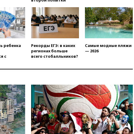
вчера, 21:25
Руслан Терновой
выиграл золото чемпионата
Европы в прыжках с 10-
метровой вышки
вчера, 21:10
РФ не получала
обращений о прекращении
концессии строительства ж/д
ть ребенка
Рекорды ЕГЭ: в каких
Самые модные пляжи
в Армении
регионах больше
— 2026
вчера, 21:00
В России вновь
я с
всего стобалльников?
обсуждают эксперимент по
онлайн-продаже алкоголя
вчера, 20:45
Матвиенко:
россиянам могут
рекомендовать не посещать
Армению
вчера, 20:35
ПВО за день
сбила еще 281 украинский
беспилотник над Россией
вчера, 20:27
Ямпольская
призвала оптимизировать
олимпиады для поступления в