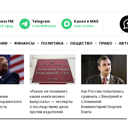
ness FM
Telegram
Канал в MAX
ой эфир
t.me/BFMnews
max.ru/bfm
НИИ
ФИНАНСЫ
ПОЛИТИКА
ОБЩЕСТВО
ПРАВО
АВТ
«Рынок не понимает,
Как Россию попытались
ании
какие книги можно
сравнить с Венгрией и
украинского
выпускать» — эксперты
Словакией.
есть
о последствиях дела
Комментарий Георгия
против издателей
Бовта