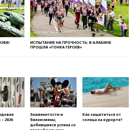
вчера, 22:35
Винисиус
продлил контракт с «Реалом»
до 2032 года
вчера, 22:28
Отказаться от
российского гражданства
станет значительно дороже
ЛОВА!
ИСПЫТАНИЕ НА ПРОЧНОСТЬ: В АЛАБИНЕ
вчера, 22:20
Путин назвал 76-ю
ПРОШЛА «ГОНКА ГЕРОЕВ»
гвардейскую десантно-
штурмовую дивизию
легендарной
вчера, 22:15
Путин заслушал
доклад о ситуации на
добропольском направлении
вчера, 21:58
Генпрокуратура
признала нежелательным в
РФ американский Human
Rights Foundation
ндовая
Знаменитости и
Как защититься от
вчера, 21:35
«Аэрофлот»
 – 2026
бизнесмены,
солнца на курорте?
отменяет часть рейсов в Сочи
добившиеся успеха со
и Геленджик
второй попытки