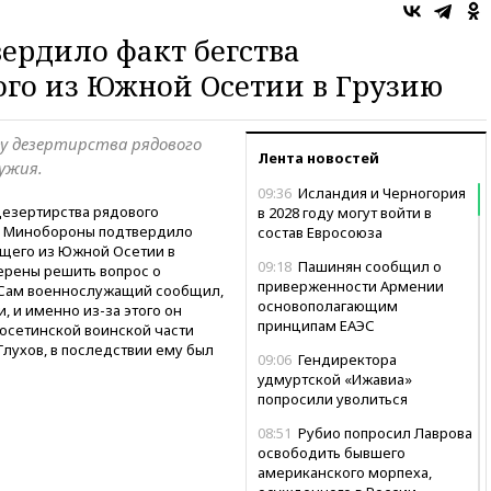
ердило факт бегства
ого из Южной Осетии в Грузию
ту дезертирства рядового
Лента новостей
ужия.
09:36
Исландия и Черногория
дезертирства рядового
в 2028 году могут войти в
. Минобороны подтвердило
состав Евросоюза
ащего из Южной Осетии в
09:18
Пашинян сообщил о
мерены решить вопрос о
приверженности Армении
 Сам военнослужащий сообщил,
основополагающим
и, и именно из-за этого он
принципам ЕАЭС
оосетинской воинской части
лухов, в последствии ему был
09:06
Гендиректора
удмуртской «Ижавиа»
попросили уволиться
08:51
Рубио попросил Лаврова
освободить бывшего
американского морпеха,