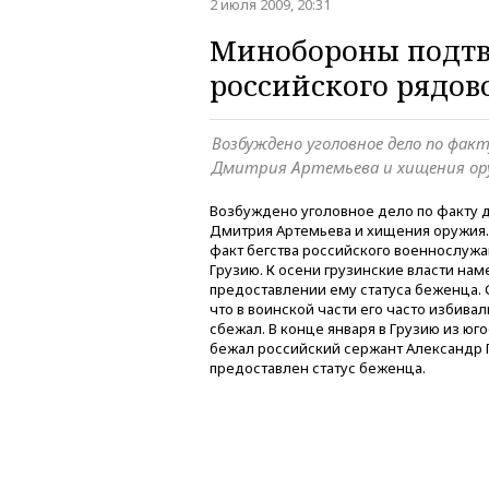
2 июля 2009, 20:31
Минобороны подтв
российского рядов
Возбуждено уголовное дело по фак
Дмитрия Артемьева и хищения ор
Возбуждено уголовное дело по факту 
Дмитрия Артемьева и хищения оружия
факт бегства российского военнослуж
Грузию. К осени грузинские власти на
предоставлении ему статуса беженца.
что в воинской части его часто избивал
сбежал. В конце января в Грузию из юг
бежал российский сержант Александр Г
предоставлен статус беженца.