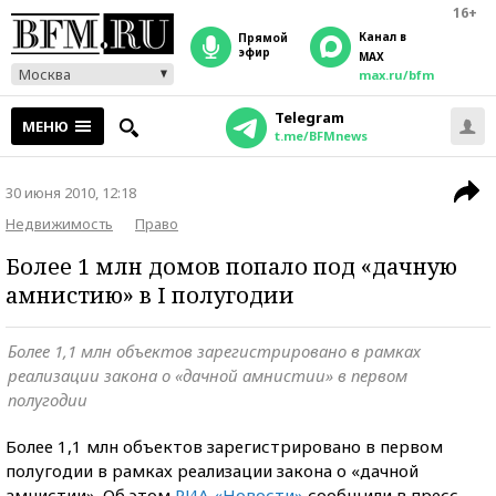
16+
Канал в
прямой
эфир
MAX
Москва
max.ru/bfm
Telegram
МЕНЮ
t.me/BFMnews
30 июня 2010, 12:18
Недвижимость
Право
Более 1 млн домов попало под «дачную
амнистию» в I полугодии
Более 1,1 млн объектов зарегистрировано в рамках
реализации закона о «дачной амнистии» в первом
полугодии
Более 1,1 млн объектов зарегистрировано в первом
полугодии в рамках реализации закона о «дачной
амнистии». Об этом
РИА «Новости»
сообщили в пресс-