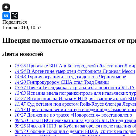
Поделиться
1 июля 2010, 10:57
Швеция полностью отказывается от пр
Лента новостей
15:25
При атаке БПЛА в Белгородской области погиб ми
14:54
В Аргентине умер отец футболиста Лионеля Месси
14:43
Турция ограничила судоходство в Черном море
14:20
Генпрокурором США стал Тодд Бланш
13:37
Пляжи Геленджика закрыты из-за опасности БПЛА
13:03
Испания ввела погранконтроль для итальянских ту
12:27
Возгорание на Ильском НПЗ, вызванное атакой Б
11:47
Суд оставил под арестом Rolls-Royce блогера Лерче
11:07
При столкновении катера и лодки под Самарой пог
10:27
Движение по трассе «Новороссия» восстановлено
09:55
Силы ПВО перехватили за утро 85 БПЛА над терр
09:25
Ильский НПЗ на Кубани загорелся после падения о
08:57
Собянин сообщил о девяти БПЛА, сбитых на подле