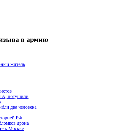
изыва в армию
рный житель
ристов
ПЛА, потушили
к
ибли два человека
иторией РФ
бломков дрона
те к Москве