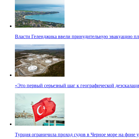
Власти Геленджика ввели принудительную эвакуацию п
«Это первый серьезный шаг к географической деэскалац
Турция ограничила проход судов в Черное море на фоне 