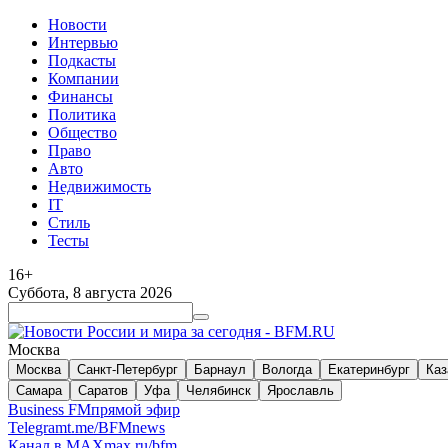
Новости
Интервью
Подкасты
Компании
Финансы
Политика
Общество
Право
Авто
Недвижимость
IT
Стиль
Тесты
16+
Суббота, 8 августа 2026
Москва
Москва
Санкт-Петербург
Барнаул
Вологда
Екатеринбург
Каз
Самара
Саратов
Уфа
Челябинск
Ярославль
Business FM
прямой эфир
Telegram
t.me/BFMnews
Канал в MAX
max.ru/bfm