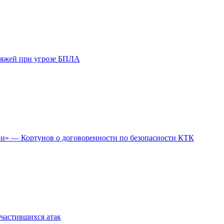
ляжей при угрозе БПЛА
ии» — Кортунов о договоренности по безопасности КТК
участившихся атак