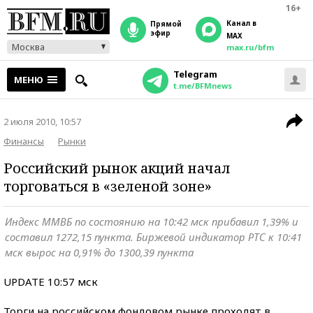
16+
Канал в
прямой
эфир
MAX
Москва
max.ru/bfm
Telegram
МЕНЮ
t.me/BFMnews
2 июля 2010, 10:57
Финансы
Рынки
Российский рынок акций начал
торговаться в «зеленой зоне»
Индекс ММВБ по состоянию на 10:42 мск прибавил 1,39% и
составил 1272,15 пункта. Биржевой индикатор РТС к 10:41
мск вырос на 0,91% до 1300,39 пункта
UPDATE 10:57 мск
Торги на российском фондовом рынке проходят в