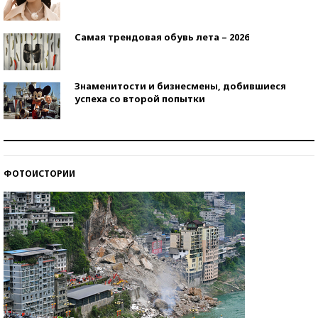
Самая трендовая обувь лета – 2026
Знаменитости и бизнесмены, добившиеся
успеха со второй попытки
Как защититься от солнца на курорте?
ФОТОИСТОРИИ
Кто изобрел средства связи?