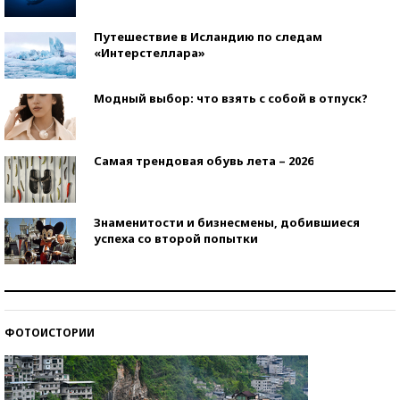
Путешествие в Исландию по следам
«Интерстеллара»
Модный выбор: что взять с собой в отпуск?
Самая трендовая обувь лета – 2026
Знаменитости и бизнесмены, добившиеся
успеха со второй попытки
Как защититься от солнца на курорте?
ФОТОИСТОРИИ
Кто изобрел средства связи?