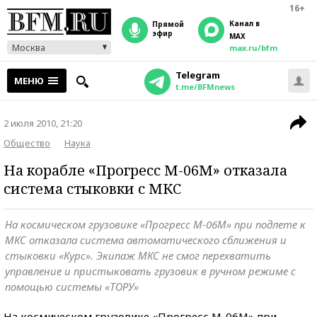
16+
Канал в
прямой
эфир
MAX
Москва
max.ru/bfm
Telegram
МЕНЮ
t.me/BFMnews
2 июля 2010, 21:20
Общество
Наука
На корабле «Прогресс М-06М» отказала
система стыковки с МКС
На космическом грузовике «Прогресс М-06М» при подлете к
МКС отказала система автоматического сближения и
стыковки «Курс». Экипаж МКС не смог перехватить
управление и пристыковать грузовик в ручном режиме с
помощью системы «ТОРУ»
На космическом грузовике «Прогресс М-06М» при