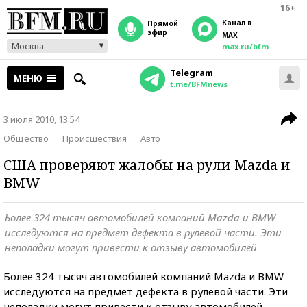
16+
Канал в
прямой
эфир
MAX
Москва
max.ru/bfm
Telegram
МЕНЮ
t.me/BFMnews
3 июля 2010, 13:54
Общество
Происшествия
Авто
США проверяют жалобы на рули Mazda и
BMW
Более 324 тысяч автомобилей компаний Mazda и BMW
исследуются на предмет дефекта в рулевой части. Эти
неполадки могут привести к отзыву автомобилей
Более 324 тысяч автомобилей компаний Mazda и BMW
исследуются на предмет дефекта в рулевой части. Эти
неполадки могут привести к отзыву автомобилей,