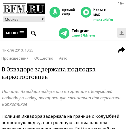
16+
Канал в
прямой
эфир
MAX
Москва
max.ru/bfm
Telegram
МЕНЮ
t.me/BFMnews
4 июля 2010, 10:35
Происшествия
Общество
Авто
В Эквадоре задержана подлодка
наркоторговцев
Полиция Эквадора задержала на границе с Колумбией
подводную лодку, построенную специально для перевозки
наркотиков
Полиция Эквадора задержала на границе с Колумбией
подводную лодку, построенную специально для
перевозки наркотиков, передает CNN со ссылкой на