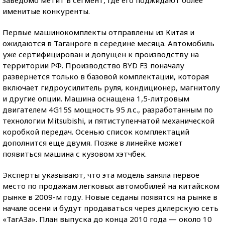
заведомо метит в сегмент, где его поджидают более
именитые конкуренты.
Первые машинокомплекты отправлены из Китая и
ожидаются в Таганроге в середине месяца. Автомобиль
уже сертифицирован и допущен к производству на
территории РФ. Производство BYD F3 поначалу
развернется только в базовой комплектации, которая
включает гидроусилитель руля, кондиционер, магнитолу
и другие опции. Машина оснащена 1,5-литровым
двигателем 4G15S мощность 95 л.с., разработанным по
технологии Mitsubishi, и пятиступенчатой механической
коробкой передач. Осенью список комплектаций
дополнится еще двумя. Позже в линейке может
появиться машина с кузовом хэтчбек.
Эксперты указывают, что эта модель заняла первое
место по продажам легковых автомобилей на китайском
рынке в 2009-м году. Новые седаны появятся на рынке в
начале осени и будут продаваться через дилерскую сеть
«ТагАЗа». План выпуска до конца 2010 года — около 10