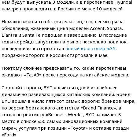
нем будут выпускать 3 модели, а в перспективе Hyundai
намерен производить в России не менее 10 моделей.
Немаловажно и то обстоятельство, что, несмотря на
обновления, жизненный цикл моделей Accent, Sonata,
Elantra и Santa Fe подошел к завершению. В последние
годы корейцы запустили на рынок несколько новинок,
последней из которых стал
новый кроссовер ix35
,
продажи которого в России стартовали в мае.
Поэтому сложнее предсказать то, какие перспективы
ожидают «ТазАЗ» после перехода на китайские модели.
С одной стороны, BYD является одной из наиболее
динамично развивающихся китайских компаний. Бренд
BYD вошел в число пятисот самых дорогих брендов мира,
по версии британского агентства «Brand Finance», а
согласно рейтингу «Business Week», BYD занимает 8
место в списке «50 самых инновационных компаний
мира», уступая три позиции «Toyota» и оставив позади
«Ford».