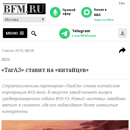
16+
Канал в
прямой
эфир
MAX
Москва
max.ru/bfm
Telegram
МЕНЮ
t.me/BFMnews
7 июля 2010, 08:58
Авто
«ТагАЗ» ставит на «китайцев»
Стратегическим партнером «ТагАЗа» стала китайская
корпорация BYD Auto. В августе завод начнет выпуск
среднеразмерного седана BYD F3. Новый «китаец» заведомо
метит в сегмент, где его поджидают более именитые
конкуренты