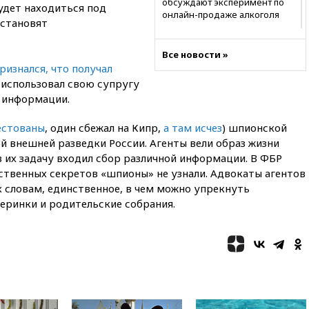
обсуждают эксперимент по
будет находиться под
онлайн-продаже алкоголя
установят
20:45
Матвиенко: россиянам
могут рекомендовать не
Все новости »
посещать Армению
ризнался, что получал
20:35
ПВО за день сбила еще
 использовал свою супругу
281 украинский беспилотник
и информации.
над Россией
естованы
, один сбежал на Кипр,
а там исчез
) шпионской
20:27
Ямпольская призвала
оптимизировать олимпиады
й внешней разведки России. Агенты вели образ жизни
для поступления в вузы
 их задачу входил сбор различной информации. В ФБР
ственных секретов «шпионы» не узнали. Адвокаты агентов
20:15
Минтранс предложил
оплачивать защиту дорог от
х словам, единственное, в чем можно упрекнуть
БПЛА из средств на ремонт
черинки и родительские собрания.
20:00
Зеленский 8 августа
посетит Сербию с
официальным визитом
19:58
В Госдуму будет внесен
законопроект об отмене ЕГЭ
19:50
Аэропорты Сочи и