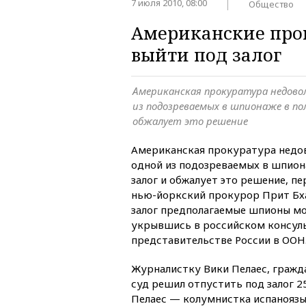
7 июля 2010, 08:00
Общество
Американские про
выйти под залог
Американская прокуратура недово
из подозреваемых в шпионаже в пол
обжалует это решение
Американская прокуратура недо
одной из подозреваемых в шпион
залог и обжалует это решение, пе
нью-йоркский прокурор Прит Бх
залог предполагаемые шпионы мо
укрывшись в российском консуль
представительстве России в ООН
Журналистку Вики Пелаес, гражд
суд решил отпустить под залог 2
Пелаес — колумнистка испаноязычн