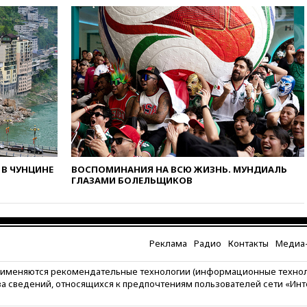
при атаках дронов ВСУ в
Брянской области
15:15
В половине штатов США
зафиксирована вспышка
сальмонеллеза
14:57
Жара в Европе может
нанести ущерб экономике в
размере €800 млрд
14:49
Пентагон озаботился
критикой Трампа по поводу
дефицита боеприпасов
В ЧУНЦИНЕ
ВОСПОМИНАНИЯ НА ВСЮ ЖИЗНЬ. МУНДИАЛЬ
14:40
В Германии задержан
ГЛАЗАМИ БОЛЕЛЬЩИКОВ
украинец за шпионаж на
оборонном предприятии
14:21
АТОР сообщила о
снижении цен на авиабилеты
в России
Реклама
Радио
Контакты
Медиа-
14:19
Масштабный сбой
рименяются рекомендательные технологии (информационные техно
произошел в рунете
за сведений, относящихся к предпочтениям пользователей сети «Ин
14:14
«Ведомости»: Озон банк