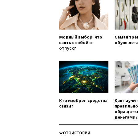
Модный выбор: что
Самая тре
взять с собой в
обувь лета
отпуск?
Кто изобрел средства
Как научи
связи?
правильно
обращатьс
деньгами?
ФОТОИСТОРИИ