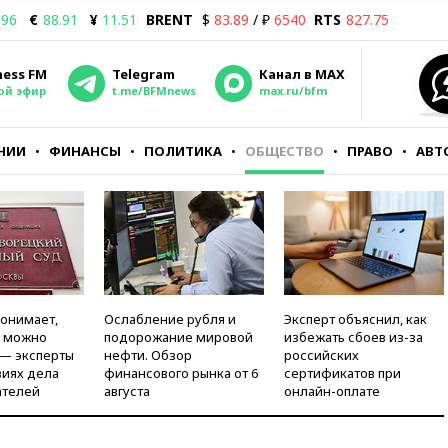
.96
€
88.91
¥
11.51
BRENT
$
83.89
/ ₽
6540
RTS
827.75
ness FM
Telegram
Канал в MAX
ой эфир
t.me/BFMnews
max.ru/bfm
НИИ
ФИНАНСЫ
ПОЛИТИКА
ОБЩЕСТВО
ПРАВО
АВТ
понимает,
Ослабление рубля и
Эксперт объяснил, как
и можно
подорожание мировой
избежать сбоев из-за
 — эксперты
нефти. Обзор
российских
виях дела
финансового рынка от 6
сертификатов при
ателей
августа
онлайн-оплате