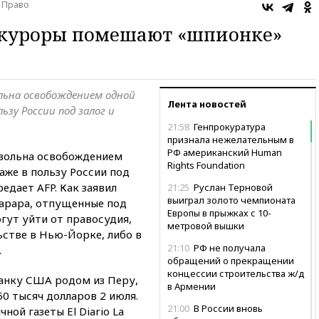
Право
куроры помешают «шпионке»
льна освобождением одной
Лента новостей
ьзу России под залог и
21:58
Генпрокуратура
признала нежелательным в
РФ американский Human
вольна освобождением
Rights Foundation
аже в пользу России под
редает AFP. Как заявил
21:25
Руслан Терновой
выиграл золото чемпионата
арара, отпущенные под
Европы в прыжках с 10-
гут уйти от правосудия,
метровой вышки
стве в Нью-Йорке, либо в
21:10
РФ не получала
.
обращений о прекращении
концессии строительства ж/д
анку США родом из Перу,
в Армении
50 тысяч долларов 2 июля.
21:00
В России вновь
ой газеты El Diario La