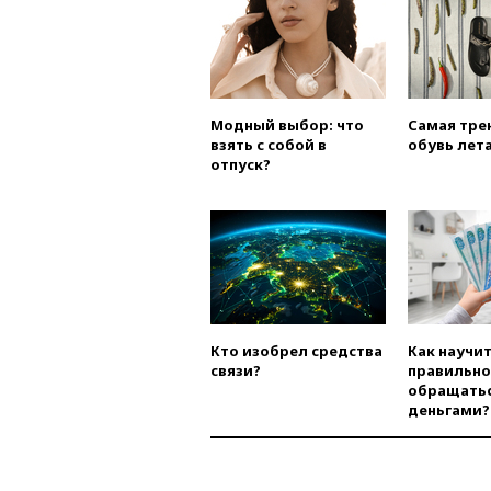
Модный выбор: что
Самая тре
взять с собой в
обувь лета
отпуск?
Кто изобрел средства
Как научи
связи?
правильно
обращатьс
деньгами?