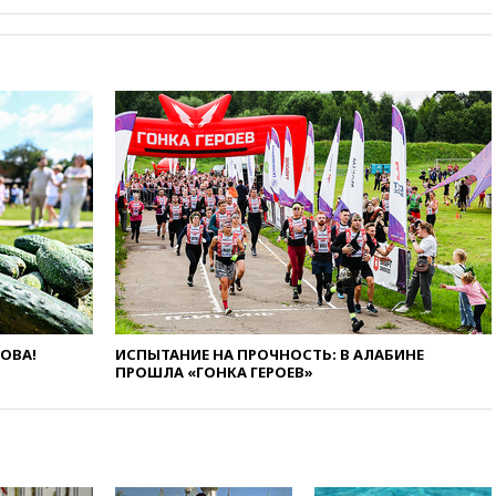
18:21
Зюганов присоединился
к критике «Яблока»
18:15
Четыре человека
пострадали при атаках ВСУ на
Белгородскую область
18:00
Совет мира выбрал
подрядчика для
строительства военной базы в
Газе
17:50
Миронов призвал снять
«Яблоко» с выборов в Госдуму
17:45
Правительство получит
«золотую акцию» в
управлении аэропортом
ЛОВА!
ИСПЫТАНИЕ НА ПРОЧНОСТЬ: В АЛАБИНЕ
Шереметьево
ПРОШЛА «ГОНКА ГЕРОЕВ»
17:35
Шесть человек
пострадали при ударе ВСУ по
автобусу в Запорожской
области
17:25
В аэропортах Сочи и