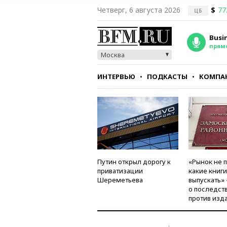
Четверг, 6 августа 2026
$
77
ЦБ
Busi
прям
Москва
ИНТЕРВЬЮ
ПОДКАСТЫ
КОМПА
СТИЛЬ
ТЕСТЫ
Путин открыл дорогу к
«Рынок не 
приватизации
какие книг
Шереметьева
выпускать»
о последст
против изд