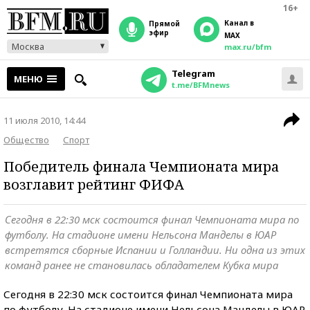
16+
Канал в
прямой
эфир
MAX
Москва
max.ru/bfm
Telegram
МЕНЮ
t.me/BFMnews
11 июля 2010, 14:44
Общество
Спорт
Победитель финала Чемпионата мира
возглавит рейтинг ФИФА
Сегодня в 22:30 мск состоится финал Чемпионата мира по
футболу. На стадионе имени Нельсона Манделы в ЮАР
встретятся сборные Испании и Голландии. Ни одна из этих
команд ранее не становилась обладателем Кубка мира
Сегодня в 22:30 мск состоится финал Чемпионата мира
по футболу. На стадионе имени Нельсона Манделы в ЮАР