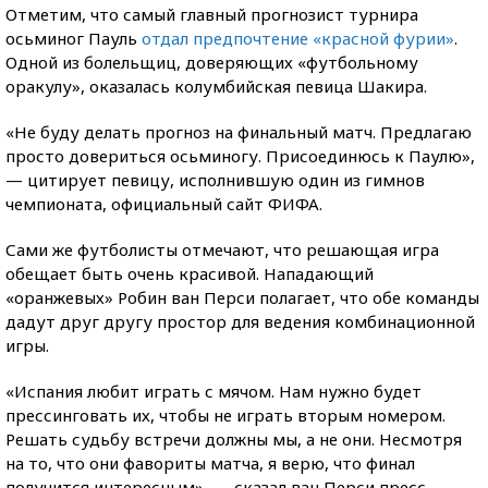
Отметим, что самый главный прогнозист турнира
осьминог Пауль
отдал предпочтение «красной фурии»
.
Одной из болельщиц, доверяющих «футбольному
оракулу», оказалась колумбийская певица Шакира.
«Не буду делать прогноз на финальный матч. Предлагаю
просто довериться осьминогу. Присоединюсь к Паулю»,
— цитирует певицу, исполнившую один из гимнов
чемпионата, официальный сайт ФИФА.
Сами же футболисты отмечают, что решающая игра
обещает быть очень красивой. Нападающий
«оранжевых» Робин ван Перси полагает, что обе команды
дадут друг другу простор для ведения комбинационной
игры.
«Испания любит играть с мячом. Нам нужно будет
прессинговать их, чтобы не играть вторым номером.
Решать судьбу встречи должны мы, а не они. Несмотря
на то, что они фавориты матча, я верю, что финал
получится интересным», — сказал ван Перси пресс-