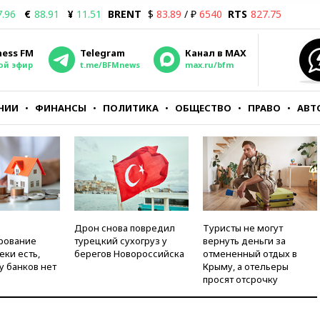
7.96
€
88.91
¥
11.51
BRENT
$
83.89
/ ₽
6540
RTS
827.75
ness FM
Telegram
Канал в MAX
ой эфир
t.me/BFMnews
max.ru/bfm
НИИ
ФИНАНСЫ
ПОЛИТИКА
ОБЩЕСТВО
ПРАВО
АВТ
Дрон снова повредил
Туристы не могут
рование
турецкий сухогруз у
вернуть деньги за
еки есть,
берегов Новороссийска
отмененный отдых в
у банков нет
Крыму, а отельеры
просят отсрочку