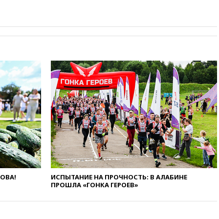
беспилотников над Россией
вчера, 20:35
Велосипедист
погиб при атаке FPV-дрона в
Белгородской области
вчера, 20:30
Лидию Невзорову
заочно арестовали по делу о
финансировании
экстремизма
вчера, 20:20
Суд США
постановил остановить
строительство бального зала в
Белом доме
вчера, 20:15
Сенат США
одобрил ужесточение
санкций против России и
Ирана
вчера, 20:00
СК возбудил дело
ЛОВА!
ИСПЫТАНИЕ НА ПРОЧНОСТЬ: В АЛАБИНЕ
против журналистки Катерины
ПРОШЛА «ГОНКА ГЕРОЕВ»
Гордеевой о фейках о ВС
России
вчера, 19:45
ISU предоставил