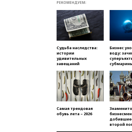
РЕКОМЕНДУЕМ:
Судьба наследства:
Бизнес ух
истории
воду: заче
удивительных
суперъяхт
завещаний
субмарин
Самая трендовая
Знаменито
обувь лета – 2026
бизнесмен
добившиес
второй по