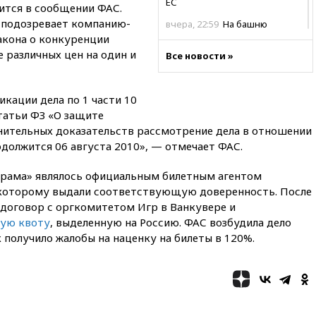
ЕС
ится в сообщении ФАС.
 подозревает компанию-
вчера, 22:59
На башню
ресторана «Армения» в
акона о конкуренции
Москве вернут утраченную
 различных цен на один и
Все новости »
скульптуру балерины
вчера, 22:45
Литовец
протаранил погранпункт при
кации дела по 1 части 10
попытке попасть в Россию
статьи ФЗ «О защите
нительных доказательств рассмотрение дела в отношении
вчера, 22:28
Бессент
анонсировал скорое
должится 06 августа 2010», — отмечает ФАС.
соглашение о прекращении
огня США и Ирана
орама» являлось официальным билетным агентом
 которому выдали соответствующую доверенность. После
вчера, 22:15
Три человека
получили ножевые ранения
 договор с оргкомитетом Игр в Ванкувере и
при нападении в Чехии
ную квоту
, выделенную на Россию. ФАС возбудила дело
 получило жалобы на наценку на билеты в 120%.
вчера, 22:00
Путин поручил
выделить средства на новые
РЛС для Белгородской
области
вчера, 21:56
The Atlantic: Маск
отказал Украине в