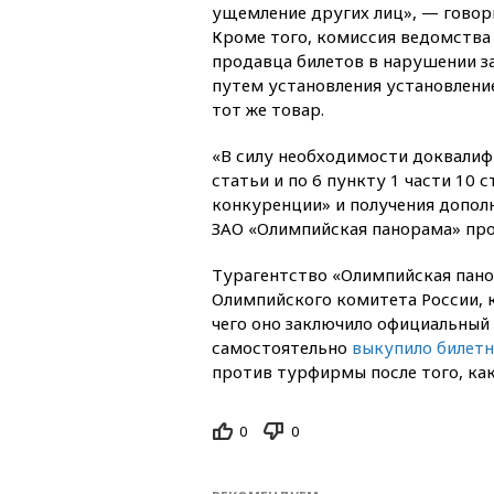
ущемление других лиц», — говор
Кроме того, комиссия ведомства
продавца билетов в нарушении з
путем установления установление
тот же товар.
«В силу необходимости доквалифи
статьи и по 6 пункту 1 части 10 
конкуренции» и получения допол
ЗАО «Олимпийская панорама» про
Турагентство «Олимпийская пан
Олимпийского комитета России,
чего оно заключило официальный
самостоятельно
выкупило билет
против турфирмы после того, как
0
0