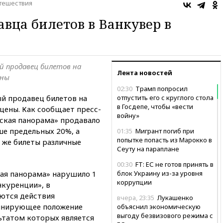
тешествия
вца билетов в Ванкувер в
й продавец билетов на
Лента новостей
ены
02:30
Трамп попросил
ый продавец билетов на
отпустить его с круглого стола
в Госдепе, чтобы «вести
цены. Как сообщает пресс-
войну»
ская панорама» продавало
ше предельных 20%, а
01:35
Мигрант погиб при
попытке попасть из Марокко в
е же билеты различные
Сеуту на параплане
00:30
FT: ЕС не готов принять в
ая панорама» нарушило 1
блок Украину из-за уровня
коррупции
нкуренции», в
ются действия
вчера, 23:35
Лукашенко
инирующее положение
объяснил экономическую
выгоду безвизового режима с
ьтатом которых является