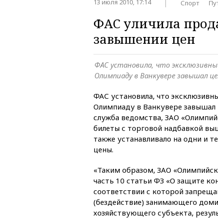
13 июля 2010, 17:14
Спорт
Пу
ФАС уличила прода
завышении цен
ФАС установила, что эксклюзивны
Олимпиаду в Ванкувере завышал ц
ФАС установила, что эксклюзивн
Олимпиаду в Ванкувере завышал 
служба ведомства, ЗАО «Олимпий
билеты с торговой надбавкой вы
также устанавливало на одни и т
цены.
«Таким образом, ЗАО «Олимпийск
часть 10 статьи ФЗ «О защите ко
соответствии с которой запреща
(бездействие) занимающего дом
хозяйствующего субъекта, резул