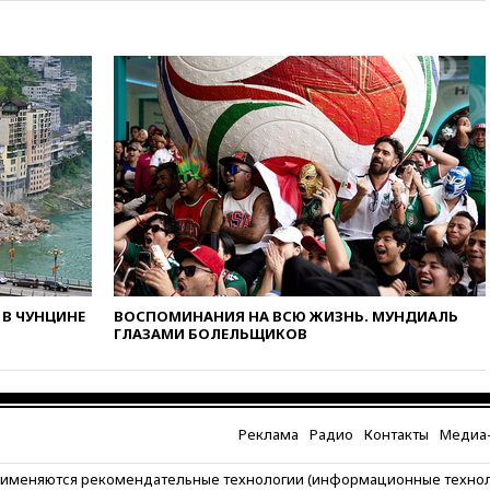
погибли в результате удара
ВСУ по многоэтажке в Керчи
вчера, 18:25
Беспилотник
атаковал турецкий сухогруз у
побережья Новороссийска
вчера, 18:18
Товарооборот
Китая и России вырос в этом
году более чем на четверть
вчера, 17:55
Мужчина получил
ранения при атаке дрона на
Белгородскую область
вчера, 17:48
Bloomberg:
авиакомпании США обязали
В ЧУНЦИНЕ
ВОСПОМИНАНИЯ НА ВСЮ ЖИЗНЬ. МУНДИАЛЬ
проверить самолеты Boeing на
ГЛАЗАМИ БОЛЕЛЬЩИКОВ
наличие трещин
вчера, 17:35
В Казани
пятилетний ребенок погиб при
падении из окна десятого
Реклама
Радио
Контакты
Медиа-
этажа
вчера, 17:17
Bloomberg:
рименяются рекомендательные технологии (информационные техно