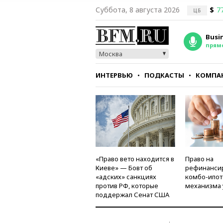
Суббота, 8 августа 2026
$
7
ЦБ
Busi
прям
Москва
ИНТЕРВЬЮ
ПОДКАСТЫ
КОМПА
СТИЛЬ
ТЕСТЫ
«Право вето находится в
Право на
Киеве» — Бовт об
рефинанси
«адских» санкциях
комбо-ипот
против РФ, которые
механизма 
поддержал Сенат США