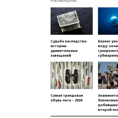
РЕКОМЕНДУЕМ:
Судьба наследства:
Бизнес ух
истории
воду: заче
удивительных
суперъяхт
завещаний
субмарин
Самая трендовая
Знаменито
обувь лета – 2026
бизнесмен
добившиес
второй по