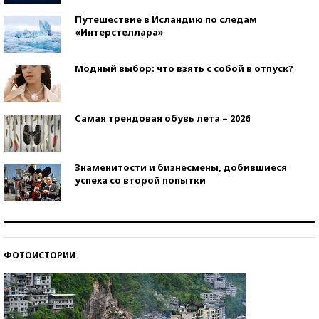
Путешествие в Исландию по следам
«Интерстеллара»
Модный выбор: что взять с собой в отпуск?
Самая трендовая обувь лета – 2026
Знаменитости и бизнесмены, добившиеся
успеха со второй попытки
Как защититься от солнца на курорте?
ФОТОИСТОРИИ
Кто изобрел средства связи?