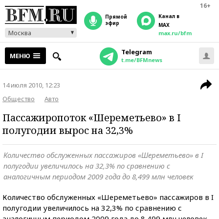
16+
Канал в
прямой
эфир
MAX
Москва
max.ru/bfm
Telegram
МЕНЮ
t.me/BFMnews
14 июля 2010, 12:23
Общество
Авто
Пассажиропоток «Шереметьево» в I
полугодии вырос на 32,3%
Количество обслуженных пассажиров «Шереметьево» в I
полугодии увеличилось на 32,3% по сравнению с
аналогичным периодом 2009 года до 8,499 млн человек
Количество обслуженных «Шереметьево» пассажиров в I
полугодии увеличилось на 32,3% по сравнению с
аналогичным периодом 2009 года до 8,499 млн человек ,