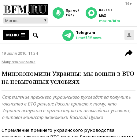
16+
Канал в
прямой
эфир
MAX
Москва
max.ru/bfm
Telegram
МЕНЮ
t.me/BFMnews
19 июля 2010, 11:34
Макроэкономика
Минэкономики Украины: мы вошли в ВТО
на невыгодных условиях
Стремление прежнего украинского руководства получить
членство в ВТО раньше России привело к тому, что
Украина вступила в организацию на невыгодных условиях,
считает министр экономики Василий Цушко
Стремление прежнего украинского руководства
получить членство в ВТО раньше России привело к тому,