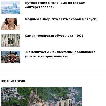
Путешествие в Исландию по следам
«Интерстеллара»
Модный выбор: что взять с собой в отпуск?
Самая трендовая обувь лета – 2026
Знаменитости и бизнесмены, добившиеся
успеха со второй попытки
Как защититься от солнца на курорте?
ФОТОИСТОРИИ
Кто изобрел средства связи?