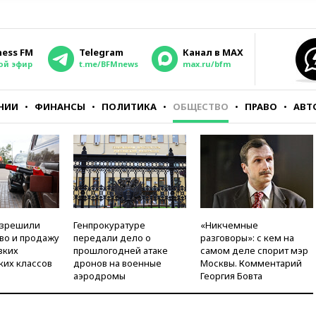
ness FM
Telegram
Канал в MAX
ой эфир
t.me/BFMnews
max.ru/bfm
НИИ
ФИНАНСЫ
ПОЛИТИКА
ОБЩЕСТВО
ПРАВО
АВТ
азрешили
Генпрокуратуре
«Никчемные
во и продажу
передали дело о
разговоры»: с кем на
зких
прошлогодней атаке
самом деле спорит мэр
ких классов
дронов на военные
Москвы. Комментарий
аэродромы
Георгия Бовта