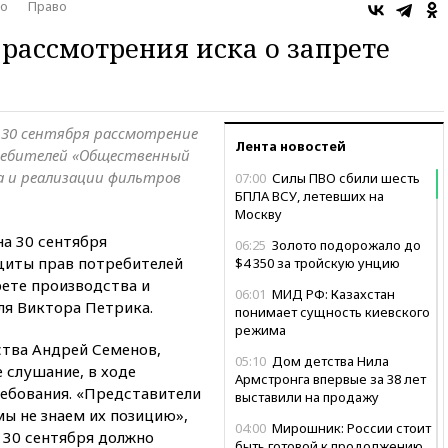
о
Право
 рассмотрения иска о запрете
 30 сентября рассмотрение
Лента новостей
ребителей «Общественный
а и реализации фильтров
07:00
Силы ПВО сбили шесть
БПЛА ВСУ, летевших на
Москву
а 30 сентября
06:25
Золото подорожало до
щиты прав потребителей
$4 350 за тройскую унцию
ете производства и
06:01
МИД РФ: Казахстан
ля Виктора Петрика.
понимает сущность киевского
режима
тва Андрей Семенов,
05:10
Дом детства Нила
 слушание, в ходе
Армстронга впервые за 38 лет
ребования. «Представители
выставили на продажу
мы не знаем их позицию»,
04:00
Мирошник: России стоит
, 30 сентября должно
быть готовой к продолжению