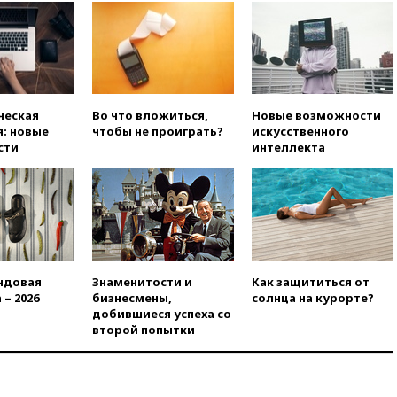
номер «Единой России» в
бюллетене
вчера, 19:15
Путин обсудил с
Памфиловой подготовку к
единому дню голосования
вчера, 18:56
Wildberries
ческая
Во что вложиться,
Новые возможности
отрицает перенос основной
: новые
чтобы не проиграть?
искусственного
логистики за пределы России
сти
интеллекта
вчера, 18:45
Крупнейший
склад маркетплейса Rozetka
сгорел под Киевом
вчера, 18:35
Джаред Лето
лишился роли в фильме
Барри Левинсона на фоне
обвинений в насилии
ндовая
Знаменитости и
Как защититься от
 – 2026
бизнесмены,
солнца на курорте?
вчера, 18:28
Выборы ректора
добившиеся успеха со
ГИТИСа перенесены на «после
второй попытки
1 ноября»
вчера, 18:15
Путин указал на
нехватку врачей в