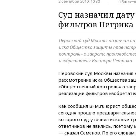
2 сентября 2010, 10:30
Обществ
Суд назначил дату
фильтров Петрика
Перовский суд Москвы назначил на
иска Общества защиты прав пот
контроль» о запрете производств
изобретателя Виктора Петрика
Перовский суд Москвы назначил н
рассмотрение иска Общества за
«Общественный контроль» о запр
реализации фильтров изобретате
Как сообщил BFM.ru юрист общес
сегодня прошло предварительное
которого суд уточнил исковые т
ответчиков не явились, поэтому 
— сказал Семенов. По его словам