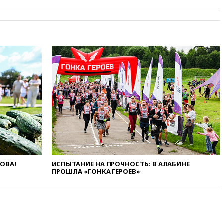
вчера, 20:15
ТАСС: жизни
главы «Уралдронзавода»
после взрыва ничего не
угрожает
вчера, 20:08
По всей Грузии
снова отключилось
электричество
вчера, 20:00
Зеленский связал
дефицит ракет с попыткой
Запада принудить Киев к
уступкам
вчера, 19:45
Памфилова: ЦИК
примет беспрецедентные
меры безопасности во время
выборов
ЛОВА!
ИСПЫТАНИЕ НА ПРОЧНОСТЬ: В АЛАБИНЕ
вчера, 19:35
Памфилова
ПРОШЛА «ГОНКА ГЕРОЕВ»
сообщила об омоложении
партийных списков на выборах
в Госдуму
вчера, 19:25
Путин
прокомментировал первый