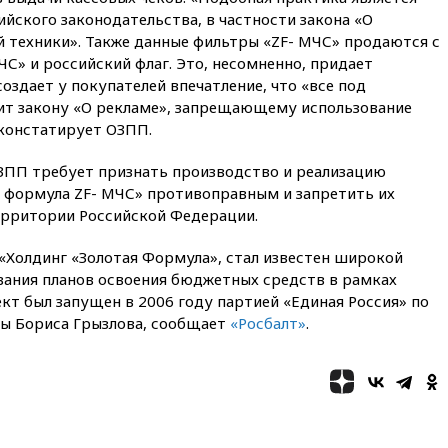
вчера, 23:00
Пост Дмитриева в
ского законодательства, в частности закона «О
X о миграционном кризисе в
Сеуте набрал миллион
 техники». Также данные фильтры «ZF- МЧС» продаются с
просмотров
С» и российский флаг. Это, несомненно, придает
оздает у покупателей впечатление, что «все под
вчера, 22:49
Минпромторг:
банкротство «Кванта» не
ит закону «О рекламе», запрещающему использование
означает прекращения
констатирует ОЗПП.
производства телевизоров в
РФ
ЗПП требует признать производство и реализацию
вчера, 22:35
Семь грузовых
 формула ZF- МЧС» противоправным и запретить их
вагонов сошли с рельсов в
ерритории Российской Федерации.
Оренбургской области
«Холдинг «Золотая Формула», стал известен широкой
вчера, 22:22
Минфин: в июле
выросли нефтегазовые
ания планов освоения бюджетных средств в рамках
доходы российского бюджета
ект был запущен в 2006 году партией «Единая Россия» по
ы Бориса Грызлова, сообщает
«Росбалт»
.
вчера, 22:15
Аксаков: ЦБ
согласовал первый стандарт
исламского банкинга
вчера, 21:43
Организаторы
«Интервидения»
подтвердили, что конкурс
пройдет в Саудовской Аравии