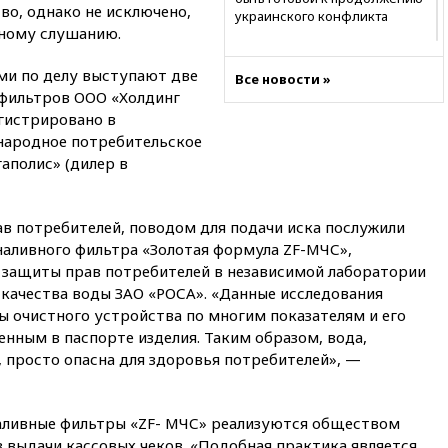
во, однако не исключено,
украинского конфликта
ьному слушанию.
03:16
Трамп заявил, что
предпочел бы соглашение с
ми по делу выступают две
Все новости »
Ираном
 фильтров ООО «Холдинг
02:06
Лантратова: судьба
егистрировано в
сотни жителей Курской
народное потребительское
области все еще неизвестна
аполис» (дилер в
01:10
МИД РФ: ЕС пытается
сохранить мобилизационный
ресурс для Украины
 потребителей, поводом для подачи иска послужили
наливного фильтра «Золотая формула ZF-МЧС»,
00:05
Девочка с «маской
Бэтмена» показала лицо
 защиты прав потребителей в независимой лаборатории
после последней операции
 качества воды ЗАО «РОСА». «Данные исследования
ы очистного устройства по многим показателям и его
вчера, 23:35
Российского
историка Артема Кирпиченка
енным в паспорте изделия. Таким образом, вода,
арестовали в Израиле
, просто опасна для здоровья потребителей», —
.
вчера, 23:23
«Спартак»
разгромил «Оренбург» в
Кубке России
наливные фильтры «ZF- МЧС» реализуются обществом
 выдачи кассовых чеков. «Подобная практика является