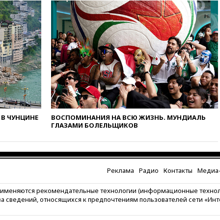
Белгородской области
вчера, 17:58
ЕС отменил
временную защиту для
военнообязанных украинцев
вчера, 17:45
Шуваев сообщил
об учащении атак ВСУ на
Белгородскую область
вчера, 17:35
Шуваев за два с
половиной месяца посетил
все округа Белгородской
области
В ЧУНЦИНЕ
ВОСПОМИНАНИЯ НА ВСЮ ЖИЗНЬ. МУНДИАЛЬ
вчера, 17:25
Путин встретился
ГЛАЗАМИ БОЛЕЛЬЩИКОВ
с врио губернатора
Белгородской области
Шуваевым
вчера, 17:20
«Ведомости»:
Реклама
Радио
Контакты
Медиа-
начальник тыла Санчик не
справился с возросшими
рименяются рекомендательные технологии (информационные техно
объемами работ
за сведений, относящихся к предпочтениям пользователей сети «Ин
вчера, 17:15
В аэропорту Сочи
введен план «Ковер»