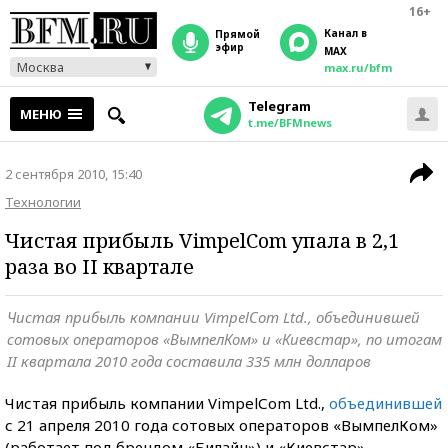
16+
Канал в
прямой
эфир
MAX
Москва
max.ru/bfm
Telegram
МЕНЮ
t.me/BFMnews
2 сентября 2010, 15:40
Технологии
Чистая прибыль VimpelСom упала в 2,1
раза во II квартале
Чистая прибыль компании VimpelСom Ltd., объединившей
сотовых операторов «ВымпелКом» и «Киевстар», по итогам
II квартала 2010 года составила 335 млн долларов
Чистая прибыль компании VimpelСom Ltd.,
объединившей
с 21 апреля 2010 года сотовых операторов «ВымпелКом»
(работает под брендом «Билайн») и «Киевстар»