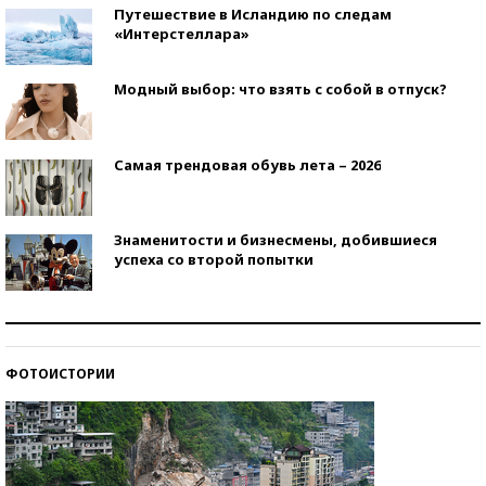
Путешествие в Исландию по следам
«Интерстеллара»
Модный выбор: что взять с собой в отпуск?
Самая трендовая обувь лета – 2026
Знаменитости и бизнесмены, добившиеся
успеха со второй попытки
Как защититься от солнца на курорте?
ФОТОИСТОРИИ
Кто изобрел средства связи?