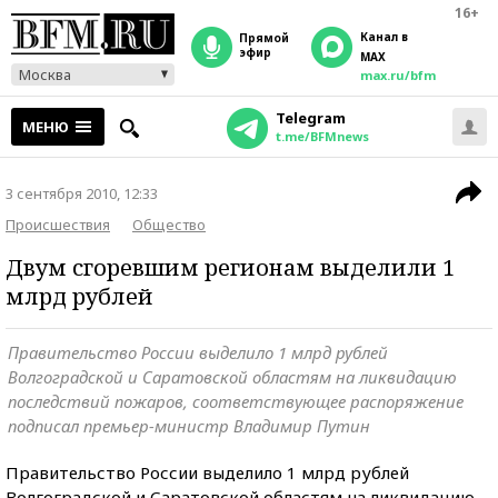
16+
Канал в
прямой
эфир
MAX
Москва
max.ru/bfm
Telegram
МЕНЮ
t.me/BFMnews
3 сентября 2010, 12:33
Происшествия
Общество
Двум сгоревшим регионам выделили 1
млрд рублей
Правительство России выделило 1 млрд рублей
Волгоградской и Саратовской областям на ликвидацию
последствий пожаров, соответствующее распоряжение
подписал премьер-министр Владимир Путин
Правительство России выделило 1 млрд рублей
Волгоградской и Саратовской областям на ликвидацию