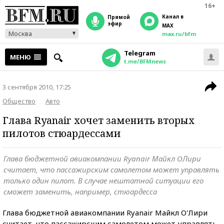
16+
Канал в
прямой
эфир
MAX
Москва
max.ru/bfm
Telegram
МЕНЮ
t.me/BFMnews
3 сентября 2010, 17:25
Общество
Авто
Глава Ryanair хочет заменить вторых
пилотов стюардессами
Глава бюджетной авиакомпании Ryanair Майкл OЛири
считает, что пассажирским самолетом может управлять
только один пилот. В случае нештатной ситуации его
сможет заменить, например, стюардесса
Глава бюджетной авиакомпании Ryanair Майкл O'Лири
считает, что пассажирским самолетом может управлять