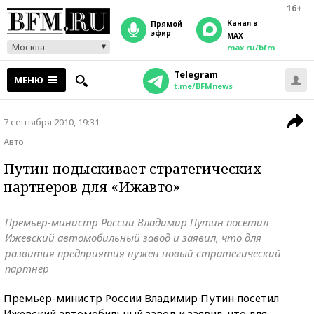
16+
Канал в
прямой
эфир
MAX
Москва
max.ru/bfm
Telegram
МЕНЮ
t.me/BFMnews
7 сентября 2010, 19:31
Авто
Путин подыскивает стратегических
партнеров для «Ижавто»
Премьер-министр России Владимир Путин посетил
Ижевский автомобильный завод и заявил, что для
развития предприятия нужен новый стратегический
партнер
Премьер-министр России Владимир Путин посетил
Ижевский автомобильный завод и заявил, что для