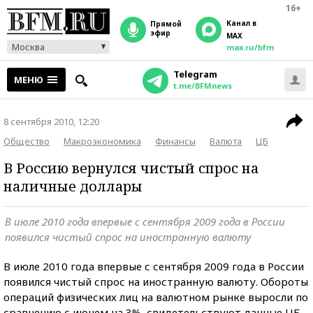
16+
Канал в
прямой
эфир
MAX
Москва
max.ru/bfm
Telegram
МЕНЮ
t.me/BFMnews
8 сентября 2010, 12:20
Общество
Макроэкономика
Финансы
Валюта
ЦБ
В Россию вернулся чистый спрос на
наличные доллары
В июле 2010 года впервые с сентября 2009 года в России
появился чистый спрос на иностранную валюту
В июле 2010 года впервые с сентября 2009 года в России
появился чистый спрос на иностранную валюту. Обороты
операций физических лиц на валютном рынке выросли по
сравнению с июнем на 3%, свидетельствуют данные ЦБ.