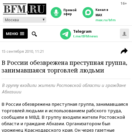
16+
Канал в
прямой
эфир
MAX
Москва
max.ru/bfm
Telegram
МЕНЮ
t.me/BFMnews
15 сентября 2010, 11:21
В России обезврежена преступная группа,
занимавшаяся торговлей людьми
В группу входили жители Ростовской области и граждане
Абхазиии
В России обезврежена преступная группа, занимавшаяся
торговлей людьми и использованием рабского труда,
сообщили в МВД. В группу входили жители Ростовской
области и граждане Абхазии. Организатором был
уроженец Краснодарского края. Он через газетные