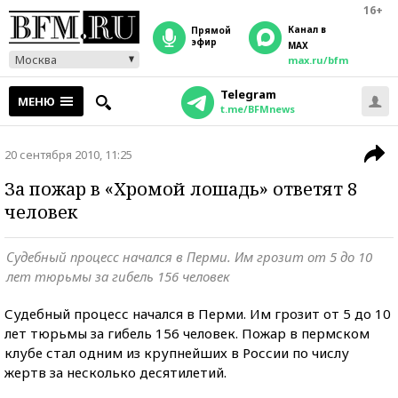
16+
Канал в
прямой
эфир
MAX
Москва
max.ru/bfm
Telegram
МЕНЮ
t.me/BFMnews
20 сентября 2010, 11:25
За пожар в «Хромой лошадь» ответят 8
человек
Судебный процесс начался в Перми. Им грозит от 5 до 10
лет тюрьмы за гибель 156 человек
Судебный процесс начался в Перми. Им грозит от 5 до 10
лет тюрьмы за гибель 156 человек. Пожар в пермском
клубе стал одним из крупнейших в России по числу
жертв за несколько десятилетий.